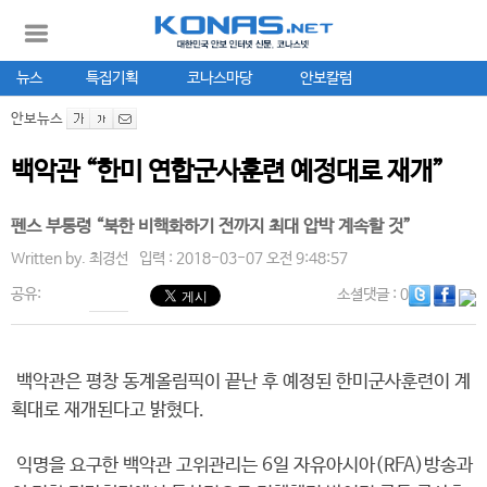
뉴스
특집기획
코나스마당
안보칼럼
안보뉴스
백악관 “한미 연합군사훈련 예정대로 재개”
펜스 부통령 “북한 비핵화하기 전까지 최대 압박 계속할 것”
Written by.
최경선
입력 : 2018-03-07 오전 9:48:57
공유:
소셜댓글
: 0
백악관은 평창 동계올림픽이 끝난 후 예정된 한미군사훈련이 계
획대로 재개된다고 밝혔다.
익명을 요구한 백악관 고위관리는 6일 자유아시아(RFA)방송과