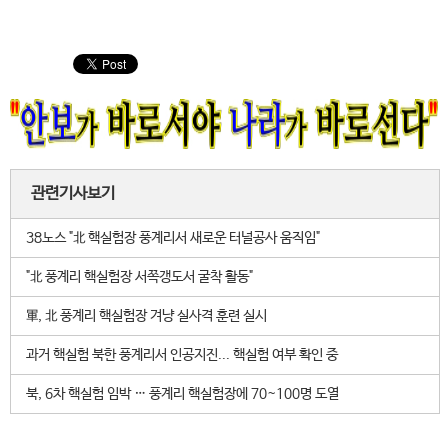
관련기사보기
38노스 "北 핵실험장 풍계리서 새로운 터널공사 움직임"
"北 풍계리 핵실험장 서쪽갱도서 굴착 활동"
軍, 北 풍계리 핵실험장 겨냥 실사격 훈련 실시
과거 핵실험 북한 풍계리서 인공지진... 핵실험 여부 확인 중
북, 6차 핵실험 임박 … 풍계리 핵실험장에 70~100명 도열