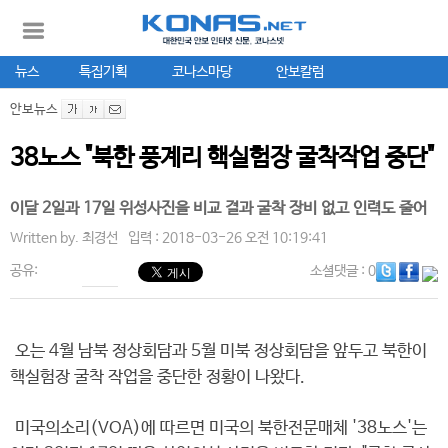
뉴스
특집기획
코나스마당
안보칼럼
안보뉴스
38노스 "북한 풍계리 핵실험장 굴착작업 중단"
이달 2일과 17일 위성사진을 비교 결과 굴착 장비 없고 인력도 줄어
Written by.
최경선
입력 : 2018-03-26 오전 10:19:41
공유:
소셜댓글
: 0
오는 4월 남북 정상회담과 5월 미북 정상회담을 앞두고 북한이
핵실험장 굴착 작업을 중단한 정황이 나왔다.
미국의소리(VOA)에 따르면 미국의 북한전문매체 '38노스'는