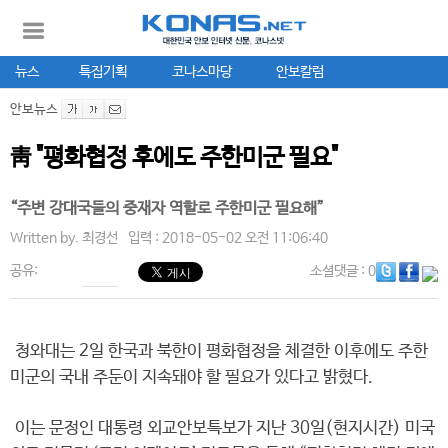
뉴스
특집기획
코나스마당
안보칼럼
안보뉴스
靑 "평화협정 후에도 주한미군 필요"
“주변 강대국들의 중재자 역할로 주한미군 필요해”
Written by.
최경선
입력 : 2018-05-02 오전 11:06:40
공유:
소셜댓글
: 0
청와대는 2일 한국과 북한이 평화협정을 체결한 이후에도 주한
미군의 국내 주둔이 지속돼야 할 필요가 있다고 밝혔다.
이는 문정인 대통령 외교안보특보가 지난 30일(현지시간) 미국