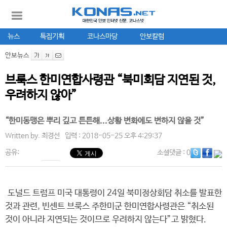
뉴스
특집기획
코나스마당
안보칼럼
안보뉴스
브룩스 한미연합사령관 “북미회담 지연된 것,
우려하지 않아”
“한미동맹은 뿌리 깊고 튼튼해...상황 변화에도 변하지 않을 것”
Written by.
최경선
입력 : 2018-05-25 오후 4:29:37
공유:
소셜댓글
: 0
도널드 트럼프 미국 대통령이 24일 북미정상회담 취소를 발표한
것과 관련, 빈센트 브룩스 주한미군 한미연합사령관은 “취소된
것이 아니라 지연되는 것이므로 우려하지 않는다”고 밝혔다.