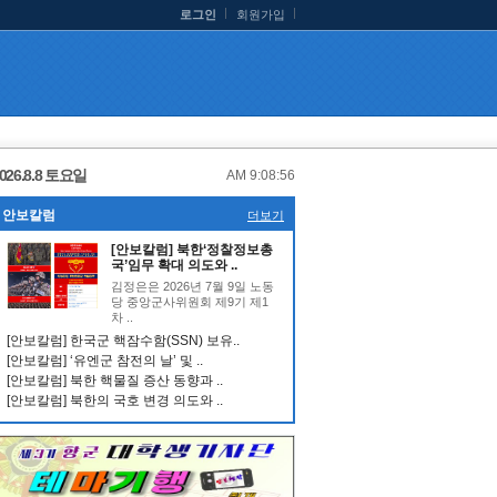
로그인
회원가입
026.8.8 토요일
AM 9:08:57
안보칼럼
더보기
[안보칼럼] 북한‘정찰정보총
국’임무 확대 의도와 ..
김정은은 2026년 7월 9일 노동
당 중앙군사위원회 제9기 제1
차 ..
[안보칼럼] 한국군 핵잠수함(SSN) 보유..
[안보칼럼] ‘유엔군 참전의 날’ 및 ..
[안보칼럼] 북한 핵물질 증산 동향과 ..
[안보칼럼] 북한의 국호 변경 의도와 ..