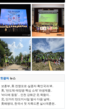
핫클릭
뉴스
보훈부, 美 전쟁포로·실종자 확인국과 M..
美, '반도체·태양광 핵심 소재' 파생제품..
'바다에 둥둥'…인천 강화군 北 목함지..
北, 단거리 탄도미사일 발사 다음 날에..
美해병대, 한국서 첫 자폭드론 실사격훈련..