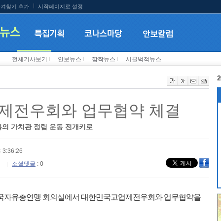
겨찾기 추가
시작페이지로 설정
전체기사보기
l
안보뉴스
l
깜짝뉴스
l
시끌벅적뉴스
2
엽제전우회와 업무협약 체결
의 가치관 정립 운동 전개키로
 3:36:26
소셜댓글
: 0
 한국자유총연맹 회의실에서 대한민국고엽제전우회와 업무협약을