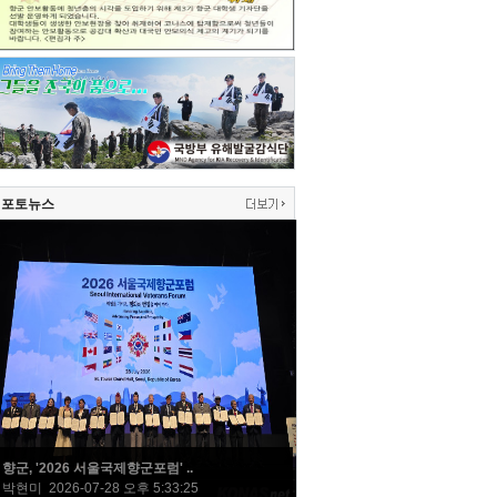
포토뉴스
향군, '2026 서울국제향군포럼' ..
박현미 2026-07-28 오후 5:33:25