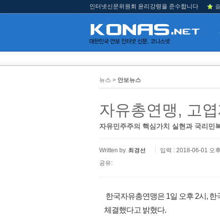
인터넷신문위원회 윤리강령을 준수합니다
즐
뉴스 >
안보뉴스
자유총연맹, 고
자유민주주의 핵심가치 실현과 국리민복
Written by.
최경선
입력 : 2018-06-01 오후
공유:
한국자유총연맹은 1일 오후 2시,
체결했다고 밝혔다.