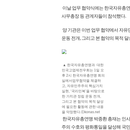
이날 업무 협약식에는 한국자유총연
사무총장 등 관계자들이 참석했다.
양 기관은 이번 업무 협약에서 자유민
운동 전개, 그리고 본 협약의 목적 
▲ 한국자유총연맹과 대한
민국고엽제전우회는 1일 오
후 2시 한국자유총연맹 회의
실에서업무협약을 체결하
고, 자유민주주의 핵심가치
실현, ‘국리민복’을 바탕으로
한 가치관 정립 운동 전개,
그리고 본 협약의 목적 달성
에 필요한 활동에 관한 내용
을 약정했다.ⓒkonas.net
한국자유총연맹 박종환 총재는 인사말
주의 수호와 평화통일을 달성해 국민