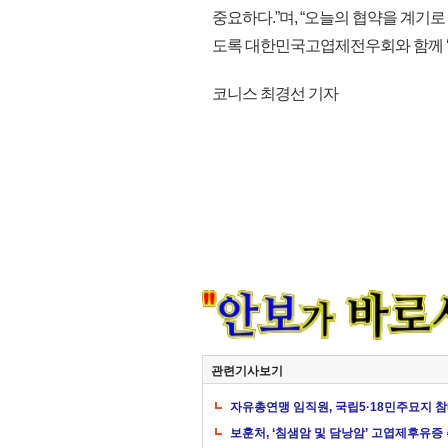
중요하다.”며, “오늘의 협약을 계기로
도록 대한민국고엽제전우회와 함께 ‘가치
코니스 최경선 기자
관련기사보기
자유총연맹 임직원, 국립5·18민주묘지 
보훈처, ‘침샘암 및 담낭암’ 고엽제후유증