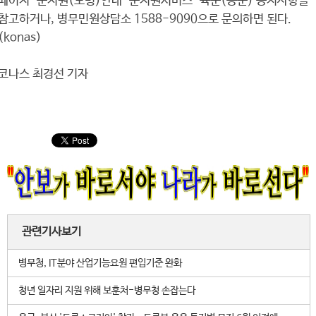
페이지-군지원(모병)안내-군지원서비스-육군(공군) 공지사항을
참고하거나, 병무민원상담소 1588-9090으로 문의하면 된다.
(konas)
코나스 최경선 기자
관련기사보기
병무청, IT분야 산업기능요원 편입기준 완화
청년 일자리 지원 위해 보훈처-병무청 손잡는다