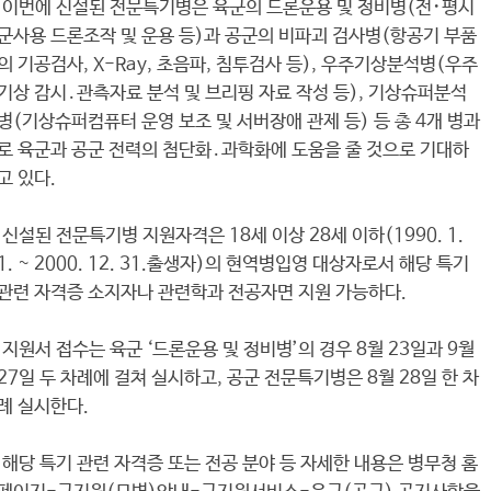
이번에 신설된 전문특기병은 육군의 드론운용 및 정비병(전･평시
군사용 드론조작 및 운용 등)과 공군의 비파괴 검사병(항공기 부품
의 기공검사, X-Ray, 초음파, 침투검사 등), 우주기상분석병(우주
기상 감시․관측자료 분석 및 브리핑 자료 작성 등), 기상슈퍼분석
병(기상슈퍼컴퓨터 운영 보조 및 서버장애 관제 등) 등 총 4개 병과
로 육군과 공군 전력의 첨단화․과학화에 도움을 줄 것으로 기대하
고 있다.
신설된 전문특기병 지원자격은 18세 이상 28세 이하(1990. 1.
1. ~ 2000. 12. 31.출생자)의 현역병입영 대상자로서 해당 특기
관련 자격증 소지자나 관련학과 전공자면 지원 가능하다.
지원서 접수는 육군 ‘드론운용 및 정비병’의 경우 8월 23일과 9월
27일 두 차례에 걸쳐 실시하고, 공군 전문특기병은 8월 28일 한 차
례 실시한다.
해당 특기 관련 자격증 또는 전공 분야 등 자세한 내용은 병무청 홈