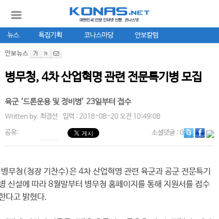
뉴스
특집기획
코나스마당
안보칼럼
안보뉴스
병무청, 4차 산업혁명 관련 전문특기병 모집
육군 ‘드론운용 및 정비병’ 23일부터 접수
Written by.
최경선
입력 : 2018-08-20 오전 10:49:08
공유:
소셜댓글
: 0
병무청(청장 기찬수)은 4차 산업혁명 관련 육군과 공군 전문특기
병 신설에 따라 8월말부터 병무청 홈페이지를 통해 지원서를 접수
한다고 밝혔다.