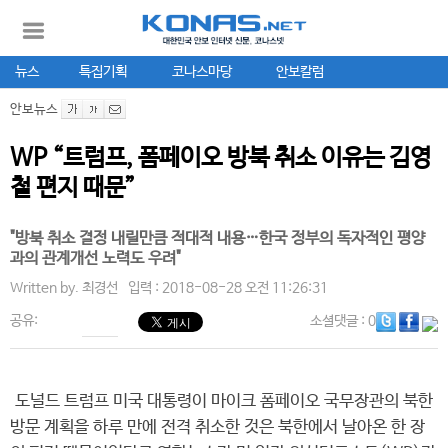
뉴스
특집기획
코나스마당
안보칼럼
안보뉴스
WP “트럼프, 폼페이오 방북 취소 이유는 김영
철 편지 때문”
"방북 취소 결정 내릴만큼 적대적 내용…한국 정부의 독자적인 평양
과의 관계개선 노력도 우려"
Written by.
최경선
입력 : 2018-08-28 오전 11:26:31
공유:
소셜댓글
: 0
도널드 트럼프 미국 대통령이 마이크 폼페이오 국무장관의 북한
방문 계획을 하루 만에 전격 취소한 것은 북한에서 날아온 한 장