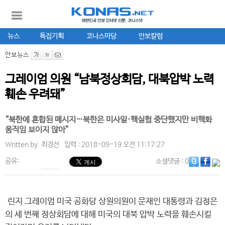
뉴스
특집기획
코나스마당
안보칼럼
안보뉴스
그레이엄 의원 “남북정상회담, 대북압박 노력
훼손 우려돼”
“북한에 혼합된 메시지…북한은 미사일·핵실험 중단했지만 비핵화
움직임 보이지 않아”
Written by.
최경선
입력 : 2018-09-19 오전 11:17:27
공유:
소셜댓글
: 0
린지 그레이엄 미국 공화당 상원의원이 문재인 대통령과 김정은
의 세 번째 정상회담에 대해 미국의 대북 압박 노력을 훼손시킬