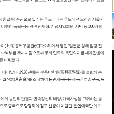
 황길수) 주관으로 열리는 추모식에는 추모식은 오진영 서울지
비롯한 독립운동 관련 단체장, 기념사업회원, 시민 등 300여 명
상하이(上海) 홍커우공원(虹口公園)에서 열린 ‘일본군 상해 점령 전
군 수뇌부를 폭사시킴으로써 우리 민족의 독립의지를 세계만방에
를 마련했다.
 태어났다. 1928년에는 ‘부흥야학원(富興夜學院)’을 설립해 농
는 ‘월진회(月進會)’를 조직하여 농민계몽운동과 농촌부흥운동, 독
에게 농민의 단결과 민족정신의 배양, 애국사상을 고취하는 등
로 중국으로 망명하여 김구 선생이 이끌던 ‘한인애국단’에 가