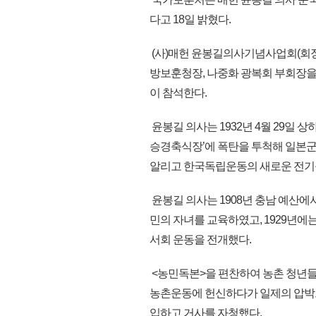
다고 18일 밝혔다.
(사)매헌 윤봉길의사기념사업회(회장
방보훈청장, 나중화 광복회 부회장을 
이 참석한다.
윤봉길 의사는 1932년 4월 29일 
승경축식장’에 폭탄을 투척해 일본
알리고 한국독립운동의 새로운 전기
윤봉길 의사는 1908년 충남 예산에서
민의 자녀를 교육하였고, 1929년에
서회 운동을 전개했다.
<농민독본>을 편찬하여 농촌 청년들
농촌운동에 헌신하다가 일제의 압박으
입하고 거사를 자청했다.