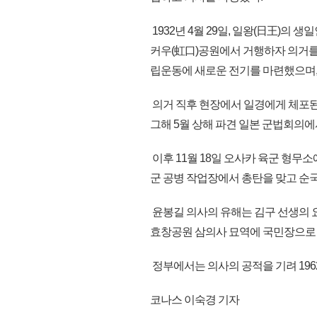
1932년 4월 29일, 일왕(日王)의
커우(虹口)공원에서 거행하자 의거를
립운동에 새로운 전기를 마련했으며,
의거 직후 현장에서 일경에게 체포된
그해 5월 상해 파견 일본 군법회의에
이후 11월 18일 오사카 육군 형무소
군 공병 작업장에서 총탄을 맞고 순
윤봉길 의사의 유해는 김구 선생의 요
효창공원 삼의사 묘역에 국민장으로
정부에서는 의사의 공적을 기려 196
코나스 이숙경 기자