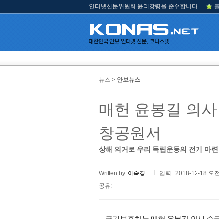
인터넷신문위원회 윤리강령을 준수합니다
즐
뉴스 >
안보뉴스
매헌 윤봉길 의사 
창공원서
상해 의거로 우리 독립운동의 전기 마련
Written by.
이숙경
입력 : 2018-12-18 오전
공유:
국가보훈처는 매헌 윤봉길 의사 순국 