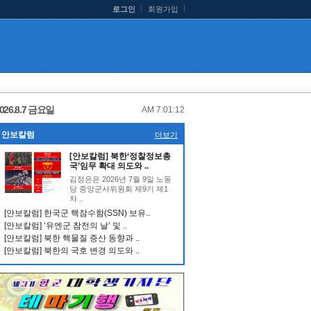
로그인
회원가입
026.8.7 금요일
AM 7:01:12
안보칼럼
더보기
[안보칼럼] 북한‘정찰정보총
국’임무 확대 의도와 ..
김정은은 2026년 7월 9일 노동
당 중앙군사위원회 제9기 제1
차 ..
[안보칼럼] 한국군 핵잠수함(SSN) 보유..
[안보칼럼] ‘유엔군 참전의 날’ 및 ..
[안보칼럼] 북한 핵물질 증산 동향과 ..
[안보칼럼] 북한의 국호 변경 의도와 ..