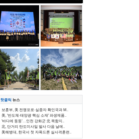
핫클릭
뉴스
보훈부, 美 전쟁포로·실종자 확인국과 M..
美, '반도체·태양광 핵심 소재' 파생제품..
'바다에 둥둥'…인천 강화군 北 목함지..
北, 단거리 탄도미사일 발사 다음 날에..
美해병대, 한국서 첫 자폭드론 실사격훈련..