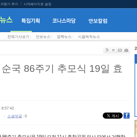
겨찾기 추가
시작페이지로 설정
전체기사보기
l
안보뉴스
l
깜짝뉴스
l
시끌벅적뉴스
2
순국 86주기 추모식 19일 효
 8:57:42
소셜댓글
: 0
86주기 추모식을 19일 오전 11시 효창공원 의사 묘에서 거행한