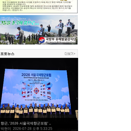
포토뉴스
향군, '2026 서울국제향군포럼' ..
박현미 2026-07-28 오후 5:33:25