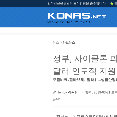
인터넷신문위원회 윤리강령을 준수합니다
즐
뉴스 >
안보뉴스
정부, 사이클론 피
달러 인도적 지원
모잠비크․짐바브웨․ 말라위...생활안정
Written by.
이숙경
입력 : 2019-03-21 오후
공유:
정부는 사이클론으로 막대한 피해를 입