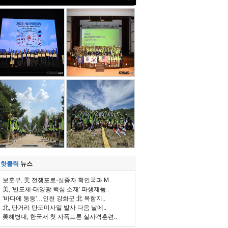
핫클릭
뉴스
보훈부, 美 전쟁포로·실종자 확인국과 M..
美, '반도체·태양광 핵심 소재' 파생제품..
'바다에 둥둥'…인천 강화군 北 목함지..
北, 단거리 탄도미사일 발사 다음 날에..
美해병대, 한국서 첫 자폭드론 실사격훈련..