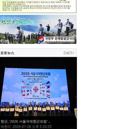
포토뉴스
향군, '2026 서울국제향군포럼' ..
박현미 2026-07-28 오후 5:33:25