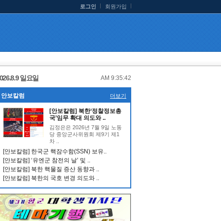
로그인
회원가입
026.8.9 일요일
AM 9:35:43
안보칼럼
더보기
[안보칼럼] 북한‘정찰정보총
국’임무 확대 의도와 ..
김정은은 2026년 7월 9일 노동
당 중앙군사위원회 제9기 제1
차 ..
[안보칼럼] 한국군 핵잠수함(SSN) 보유..
[안보칼럼] ‘유엔군 참전의 날’ 및 ..
[안보칼럼] 북한 핵물질 증산 동향과 ..
[안보칼럼] 북한의 국호 변경 의도와 ..