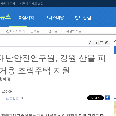
겨찾기 추가
시작페이지로 설정
전체기사보기
l
안보뉴스
l
깜짝뉴스
l
시끌벅적뉴스
2
난안전연구원, 강원 산불 피
거용 조립주택 지원
용 예정
 1:09:09
소셜댓글
: 0
 전국재해구호협회는 대형 산불로 삶의 터전을 잃은 강원도 주