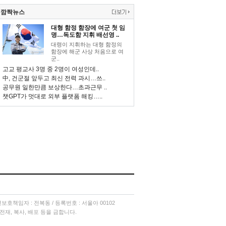
깜짝뉴스
대형 함정 함장에 여군 첫 임
명…독도함 지휘 배선영 ..
대령이 지휘하는 대형 함정의
함장에 해군 사상 처음으로 여
군..
고교 평교사 3명 중 2명이 여성인데..
中, 건군절 앞두고 최신 전력 과시…쓰..
공무원 일한만큼 보상한다…초과근무 ..
챗GPT가 멋대로 외부 플랫폼 해킹…..
소년보호책임자 : 전복동 / 등록번호 : 서울아 00102
단 전재, 복사, 배포 등을 금합니다.