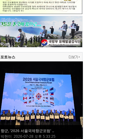
포토뉴스
향군, '2026 서울국제향군포럼' ..
박현미 2026-07-28 오후 5:33:25