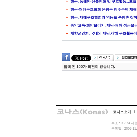
향군, 동해안 산불진화 및 구호활동...포
향군-재해구호협회 은평구 침수주택 재해
향군, 재해구호협회와 영등포 쪽방촌 찾아
중앙고속-희망브리지, 재난·재해 성금모금
재향군인회, 국내외 재난.재해 구호활동
입력 된 100자 의견이 없습니다.
코나스소개
l
주소 : 06374 
등록일 : 2005.