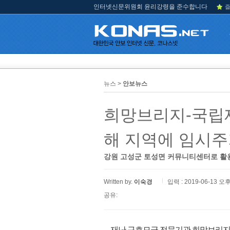
인터넷신문위원회 윤리강령을 준수합니다
즐
뉴스 >
안보뉴스
희망브리지-국립재
해 지역에 임시주
강원 고성군 토성면 커뮤니티센터로 활
Written by.
이숙경
입력 : 2019-06-13 오후
공유:
재난 구호모금 전문기관 희망브리지