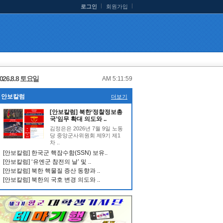
로그인
회원가입
026.8.8 토요일
AM 5:11:59
안보칼럼
더보기
[안보칼럼] 북한‘정찰정보총
국’임무 확대 의도와 ..
김정은은 2026년 7월 9일 노동
당 중앙군사위원회 제9기 제1
차 ..
[안보칼럼] 한국군 핵잠수함(SSN) 보유..
[안보칼럼] ‘유엔군 참전의 날’ 및 ..
[안보칼럼] 북한 핵물질 증산 동향과 ..
[안보칼럼] 북한의 국호 변경 의도와 ..