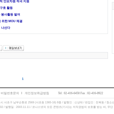
괄적 안보차원 적극 지원
구호 활동
 봉사활동 벌여
 위한 MOU 체결
에 나선다
1
비밀번호문의
l
개인정보취급방침
Tel : 02-416-6450 Fax : 02-416-0922
서울시 서초구 남부순환로 2569 (서초동 1365-16) 8층 / 발행인 : 신상태 / 편집인 : 전복동 / 청
11.02 / 발행일 : 2003.11.11 / 코나스넷의 모든 콘텐츠(기사)는 저작권법의 보호를 받는 바, 무