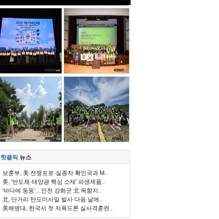
핫클릭
뉴스
보훈부, 美 전쟁포로·실종자 확인국과 M..
美, '반도체·태양광 핵심 소재' 파생제품..
'바다에 둥둥'…인천 강화군 北 목함지..
北, 단거리 탄도미사일 발사 다음 날에..
美해병대, 한국서 첫 자폭드론 실사격훈련..