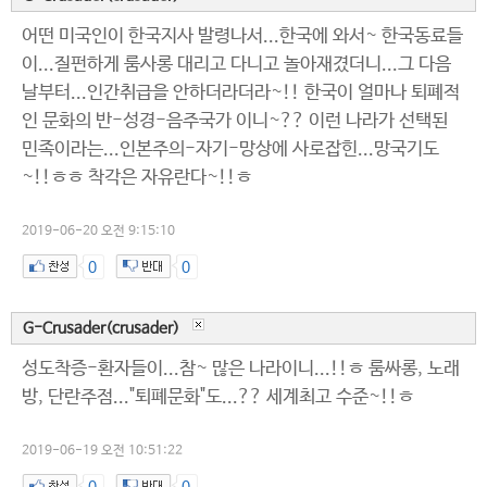
어떤 미국인이 한국지사 발령나서...한국에 와서~ 한국동료들
이...질펀하게 룸사롱 대리고 다니고 놀아재겼더니...그 다음
날부터...인간취급을 안하더라더라~!! 한국이 얼마나 퇴폐적
인 문화의 반-성경-음주국가 이니~?? 이런 나라가 선택된
민족이라는...인본주의-자기-망상에 사로잡힌...망국기도
~!!ㅎㅎ 착각은 자유란다~!!ㅎ
2019-06-20 오전 9:15:10
0
0
G-Crusader(crusader)
성도착증-환자들이...참~ 많은 나라이니...!!ㅎ 룸싸롱, 노래
방, 단란주점..."퇴폐문화"도...?? 세계최고 수준~!!ㅎ
2019-06-19 오전 10:51:22