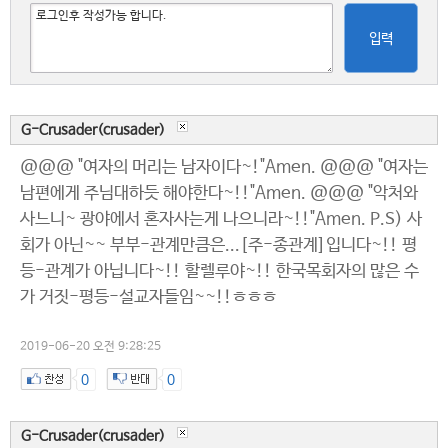
입력
G-Crusader(crusader)
@@@ "여자의 머리는 남자이다~!"Amen. @@@ "여자는
남편에게 주님대하듯 해야한다~!!"Amen. @@@ "악처와
사느니~ 광야에서 혼자사는게 나으니라~!!"Amen. P.S) 사
회가 아닌~~ 부부-관계만큼은...[주-종관계]입니다~!! 평
등-관계가 아닙니다~!! 할렐루야~!! 한국목회자의 많은 수
가 거짓-평등-설교자들임~~!!ㅎㅎㅎ
2019-06-20 오전 9:28:25
0
0
G-Crusader(crusader)