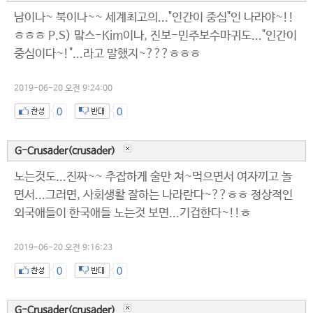
남이나~ 북이나~~ 세계최고의..."인간이 중심"인 나라야~!!
ㅎㅎㅎ P.S) 맠스-Kim이나, 진보-민주보수마귀도..."인간이
중심이다~!"...라고 말했지~???ㅎㅎㅎ
2019-06-20 오전 9:24:00
0
0
G-Crusader(crusader)
노는것도...진짜~~ 추잡하게 술만 쳐~먹으면서 여자끼고 놀
면서...그러면, 사회생활 잘하는 나라란다~??ㅎㅎ 정상적인
외국애들이 한국애들 노는것 보면...기겁한다~!!ㅎ
2019-06-20 오전 9:16:23
0
0
G-Crusader(crusader)