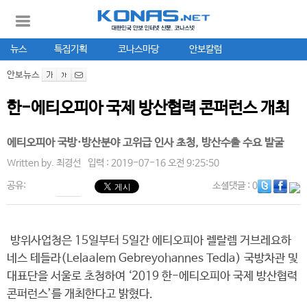
뉴스
특집기획
코나스마당
안보칼럼
안보뉴스
한-에티오피아 국제 방산협력 콘퍼런스 개최
에티오피아 국방·방산분야 고위급 인사 초청, 방산수출 수요 발굴
Written by.
최경선
입력 : 2019-07-16 오전 9:25:50
공유:
소셜댓글
: 0
방위사업청은 15일부터 5일간 에티오피아 렐랄렘 거브레요하
네스 테들라(Lelaalem Gebreyohannes Tedla) 국방차관 및
대표단을 서울로 초청하여 ‘2019 한-에티오피아 국제 방산협력
콘퍼런스’를 개최한다고 밝혔다.