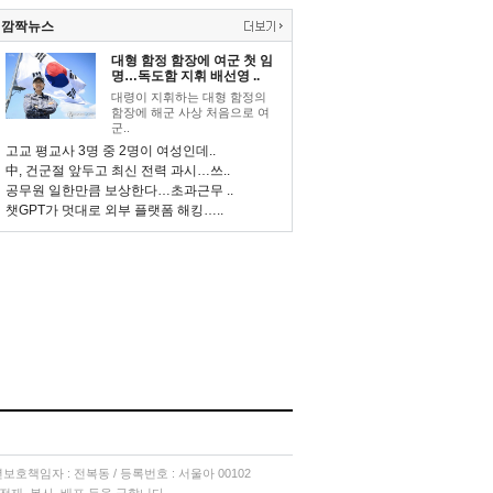
깜짝뉴스
대형 함정 함장에 여군 첫 임
명…독도함 지휘 배선영 ..
대령이 지휘하는 대형 함정의
함장에 해군 사상 처음으로 여
군..
고교 평교사 3명 중 2명이 여성인데..
中, 건군절 앞두고 최신 전력 과시…쓰..
공무원 일한만큼 보상한다…초과근무 ..
챗GPT가 멋대로 외부 플랫폼 해킹…..
소년보호책임자 : 전복동 / 등록번호 : 서울아 00102