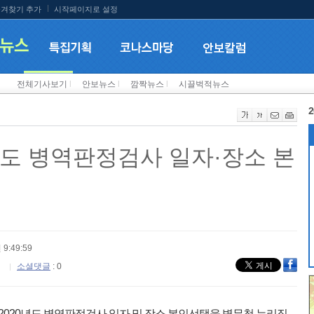
겨찾기 추가
시작페이지로 설정
전체기사보기
l
안보뉴스
l
깜짝뉴스
l
시끌벅적뉴스
2
0년도 병역판정검사 일자·장소 본
 9:49:59
소셜댓글
: 0
 2020년도 병역판정검사 일자 및 장소 본인선택을 병무청 누리집