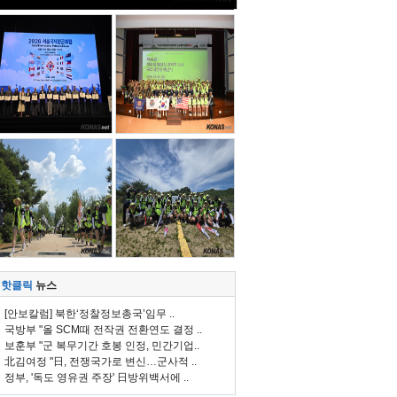
핫클릭
뉴스
[안보칼럼] 북한‘정찰정보총국’임무 ..
국방부 "올 SCM때 전작권 전환연도 결정 ..
보훈부 "군 복무기간 호봉 인정, 민간기업..
北김여정 "日, 전쟁국가로 변신…군사적 ..
정부, '독도 영유권 주장' 日방위백서에 ..