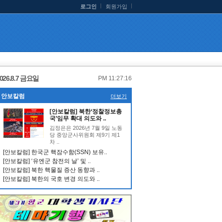
로그인
회원가입
026.8.7 금요일
PM 11:27:16
안보칼럼
더보기
[안보칼럼] 북한‘정찰정보총
국’임무 확대 의도와 ..
김정은은 2026년 7월 9일 노동
당 중앙군사위원회 제9기 제1
차 ..
[안보칼럼] 한국군 핵잠수함(SSN) 보유..
[안보칼럼] ‘유엔군 참전의 날’ 및 ..
[안보칼럼] 북한 핵물질 증산 동향과 ..
[안보칼럼] 북한의 국호 변경 의도와 ..