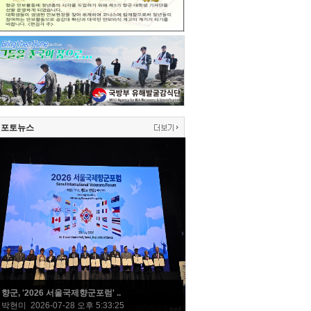
포토뉴스
향군, '2026 서울국제향군포럼' ..
박현미 2026-07-28 오후 5:33:25