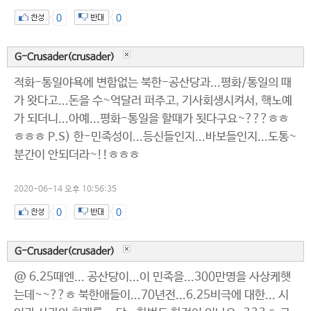
0
0
G-Crusader(crusader)
적화-통일야욕에 변함없는 북한-공산당과...평화/통일의 때
가 왓다고...돈을 수~억달러 퍼주고, 기사회생시켜서, 핵노예
가 되더니...아예...평화-통일을 할때가 됫다구요~???ㅎㅎ
ㅎㅎㅎ P.S) 한-민족성이...등신들인지...바보들인지...도통~
분간이 안되더라~!!ㅎㅎㅎ
2020-06-14 오후 10:56:35
0
0
G-Crusader(crusader)
@ 6.25때엔... 공산당이...이 민족을...300만명을 사상케햇
는데~~??ㅎ 북한애들이...70년전...6.25비극에 대한... 시