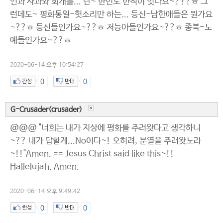
인과 사과와 회개를... 단~ 한번도 한적이 잇나요~???ㅎ 그
런데도~ 평화통일-헛소리만 하는... 등신-남한애들은 뭔가요
~??ㅎ 등신들인가요~??ㅎ 저능아들인가요~??ㅎ 종북-노
예들인가요~??ㅎ
2020-06-14 오후 10:54:27
0
0
G-Crusader(crusader)
@@@ "너희는 내가 지상에 평화를 주러왓다고 생각하니
~?? 내가 답할게...No이다~! 오히려, 분열을 주러왓노라
~!!"Amen. == Jesus Christ said like this~!!
Hallelujah. Amen.
2020-06-14 오후 9:49:42
0
0