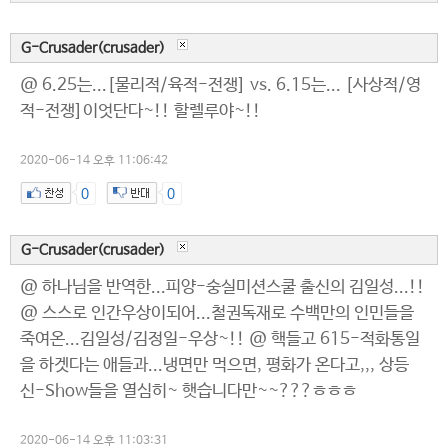
G-Crusader(crusader)
@ 6.25는...[물리적/육적-전쟁] vs. 6.15는... [사상적/영
적-전쟁]이엇단다~!! 할렐루야~!!
2020-06-14 오후 11:06:42
0
0
G-Crusader(crusader)
@ 하나님을 반역한...피양-숭실미션스쿨 출신의 김일성...!!
@ 스스로 인간우상이되어...철권독재로 수백만의 인민들을
죽여온...김일성/김정일-우상~!! @ 핵들고 615-적화통일
을 하겟다는 애들과...냉면만 먹으면, 평화가 온다고,,, 상등
신-Show들을 열심히~ 햇습니다만~~???ㅎㅎㅎ
2020-06-14 오후 11:03:31