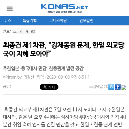
뉴스
특집기획
코나스마당
안보칼럼
안보뉴스
최종건 제1차관, “강제동원 문제, 한일 외교당
국이 지혜 모아야”
주한일본·중국대사 면담, 한중관계 발전 공감
Written by.
최경선
입력 : 2020-09-08 오전 8:51:11
공유:
소셜댓글
: 0
최종건 외교부 제1차관은 7일 오전 11시 도미타 코지 주한일본
대사와, 같은 날 오후 4시에는 싱하이밍 주한중국대사와 각각 40
분간 취임 축하 인사를 겸한 면담을 갖고 한일‧한중 관계 전반