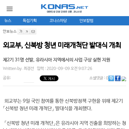
뉴스
특집기획
코나스마당
안보칼럼
안보뉴스
외교부, 신북방 청년 미래개척단 발대식 개최
제2기 31명 선발, 유라시아 지역에서의 사업 구상 실현 지원
Written by.
최경선
입력 : 2020-09-09 오전 9:07:26
공유:
소셜댓글
: 0
외교부는 9일 국민 참여를 통한 신북방정책 구현을 위해 제2기
「신북방 청년 미래 개척단」 발대식을 개최했다.
「신북방 청년 미래 개척단」은 유라시아 지역 진출을 희망하는 청