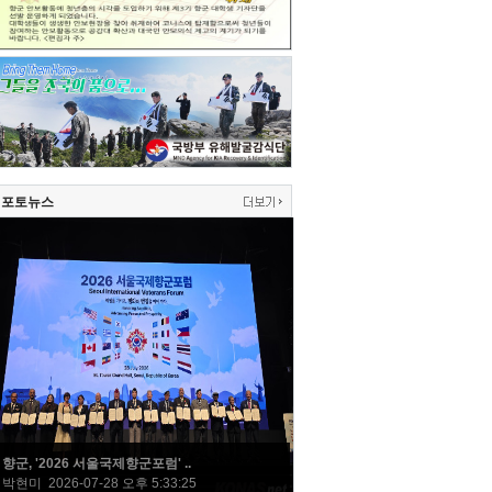
포토뉴스
향군, '2026 서울국제향군포럼' ..
박현미 2026-07-28 오후 5:33:25