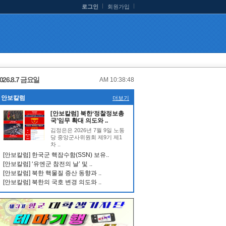
로그인
회원가입
026.8.7 금요일
AM 10:38:49
안보칼럼
더보기
[안보칼럼] 북한‘정찰정보총
국’임무 확대 의도와 ..
김정은은 2026년 7월 9일 노동
당 중앙군사위원회 제9기 제1
차 ..
[안보칼럼] 한국군 핵잠수함(SSN) 보유..
[안보칼럼] ‘유엔군 참전의 날’ 및 ..
[안보칼럼] 북한 핵물질 증산 동향과 ..
[안보칼럼] 북한의 국호 변경 의도와 ..