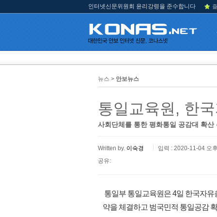
인터넷신문위원회 윤리강령을 준수합니다
즐
뉴스 >
안보뉴스
통일교육원, 한
사회단체를 통한 평화통일 공감대 확산
Written by.
이숙경
입력 : 2020-11-04 오후
공유:
통일부 통일교육원은 4일 한국자유총
약을 체결하고 범국민적 통일공감 확