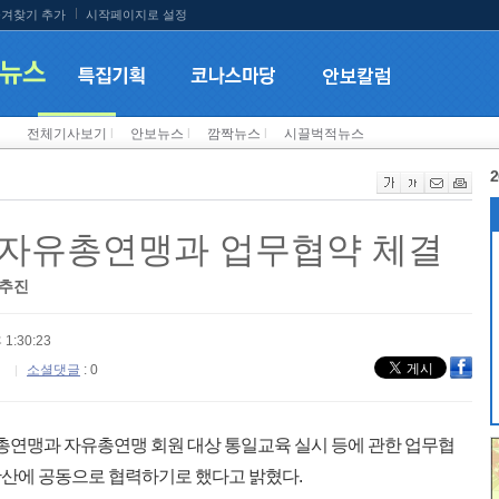
겨찾기 추가
시작페이지로 설정
전체기사보기
l
안보뉴스
l
깜짝뉴스
l
시끌벅적뉴스
2
국자유총연맹과 업무협약 체결
 추진
 1:30:23
소셜댓글
: 0
연맹과 자유총연맹 회원 대상 통일교육 실시 등에 관한 업무협
산에 공동으로 협력하기로 했다고 밝혔다.