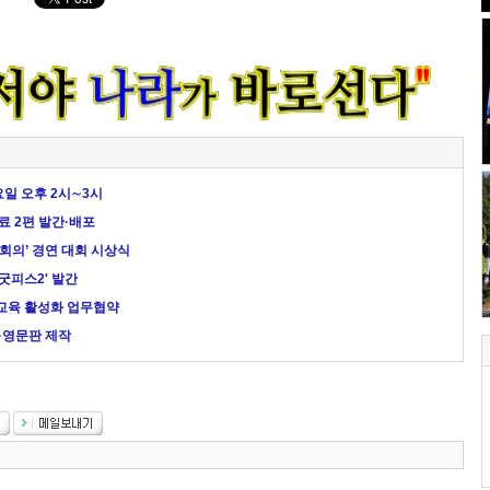
일 오후 2시∼3시
 2편 발간·배포
회의’ 경연 대회 시상식
굿피스2' 발간
교육 활성화 업무협약
·영문판 제작