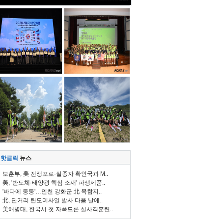
핫클릭
뉴스
보훈부, 美 전쟁포로·실종자 확인국과 M..
美, '반도체·태양광 핵심 소재' 파생제품..
'바다에 둥둥'…인천 강화군 北 목함지..
北, 단거리 탄도미사일 발사 다음 날에..
美해병대, 한국서 첫 자폭드론 실사격훈련..