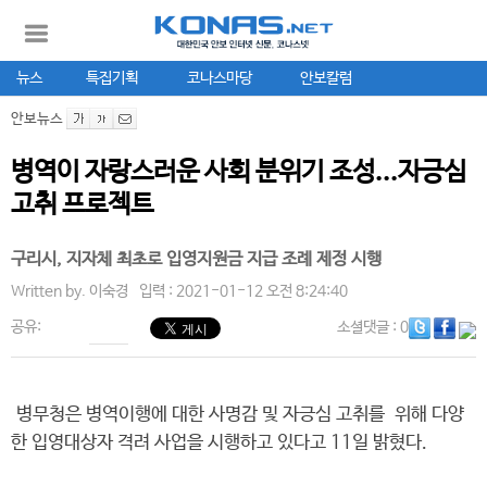
뉴스
특집기획
코나스마당
안보칼럼
안보뉴스
병역이 자랑스러운 사회 분위기 조성...자긍심
고취 프로젝트
구리시, 지자체 최초로 입영지원금 지급 조례 제정 시행
Written by.
이숙경
입력 : 2021-01-12 오전 8:24:40
공유:
소셜댓글
: 0
병무청은 병역이행에 대한 사명감 및 자긍심 고취를 위해 다양
한 입영대상자 격려 사업을 시행하고 있다고 11일 밝혔다.