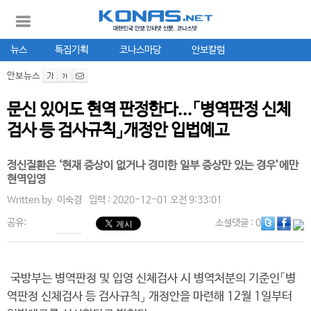
뉴스
특집기획
코나스마당
안보칼럼
안보뉴스
문신 있어도 현역 판정한다...「병역판정 신체
검사 등 검사규칙」개정안 입법예고
정신질환은 ‘현재 증상이 없거나 경미한 일부 증상만 있는 경우’에만
현역입영
Written by.
이숙경
입력 : 2020-12-01 오전 9:33:01
공유:
소셜댓글
: 0
국방부는 병역판정 및 입영 신체검사 시 병역처분의 기준인「병
역판정 신체검사 등 검사규칙」 개정안을 마련해 12월 1일부터