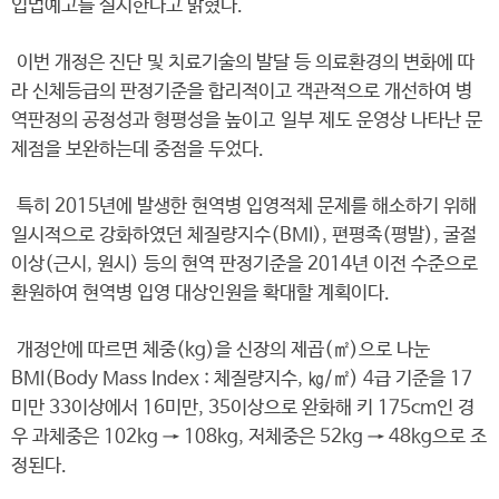
입법예고를 실시한다고 밝혔다.
이번 개정은 진단 및 치료기술의 발달 등 의료환경의 변화에 따
라 신체등급의 판정기준을 합리적이고 객관적으로 개선하여 병
역판정의 공정성과 형평성을 높이고 일부 제도 운영상 나타난 문
제점을 보완하는데 중점을 두었다.
특히 2015년에 발생한 현역병 입영적체 문제를 해소하기 위해
일시적으로 강화하였던 체질량지수(BMI), 편평족(평발), 굴절
이상(근시, 원시) 등의 현역 판정기준을 2014년 이전 수준으로
환원하여 현역병 입영 대상인원을 확대할 계획이다.
개정안에 따르면 체중(kg)을 신장의 제곱(㎡)으로 나눈
BMI(Body Mass Index : 체질량지수, ㎏/㎡) 4급 기준을 17
미만 33이상에서 16미만, 35이상으로 완화해 키 175cm인 경
우 과체중은 102kg → 108kg, 저체중은 52kg → 48kg으로 조
정된다.