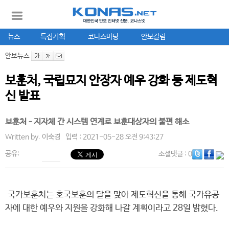
뉴스
특집기획
코나스마당
안보칼럼
안보뉴스
보훈처, 국립묘지 안장자 예우 강화 등 제도혁
신 발표
보훈처–지자체 간 시스템 연계로 보훈대상자의 불편 해소
Written by.
이숙경
입력 : 2021-05-28 오전 9:43:27
공유:
소셜댓글
: 0
국가보훈처는 호국보훈의 달을 맞아 제도혁신을 통해 국가유공
자에 대한 예우와 지원을 강화해 나갈 계획이라고 28일 밝혔다.