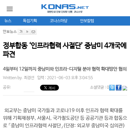
뉴스
특집기획
코나스마당
안보칼럼
안보뉴스
정부합동 ‘인프라협력 사절단’ 중남미 4개국에
파견
4일부터 12일까지 중남미와 인프라·디지털 분야 협력 확대방안 협의
Written by.
최경선
입력 : 2021-06-03 오후 3:04:55
공유:
소셜댓글
: 0
외교부는 중남미 국가들과 코로나19 이후 인프라 협력 확대를
위해 기획재정부, 서울시, 국가철도공단 등 공공기관 등과 합동으
로 「중남미 인프라협력 사절단」(단장: 외교부 중남미국 심의관)