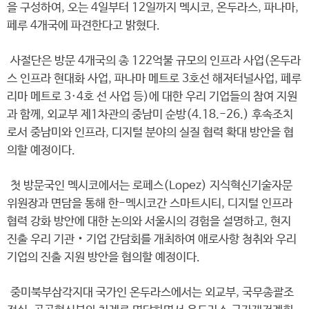
을 구성하여, 오는 4일부터 12일까지 멕시코, 온두라스, 파나마,
페루 4개국에 파견한다고 밝혔다.
사절단은 방문 4개국의 총 122억불 규모의 인프라 사업(온두라
스 인프라 현대화 사업, 파나마 메트로 3호선 해저터널사업, 페루
리마 메트로 3·4호 선 사업 등)에 대한 우리 기업들의 참여 지원
과 함께, 외교부 제1차관의 중남미 순방(4.18.-26.) 후속조치
로서 중남미와 인프라, 디지털 분야의 실질 협력 확대 방안을 협
의할 예정이다.
첫 방문국인 멕시코에서는 로페스(Lopez) 지식혁신기술자문
위원장과 면담을 통해 한-멕시코간 스마트시티, 디지털 인프라
협력 강화 방안에 대한 논의와 서울시의 경험을 설명하고, 현지
진출 우리 기관‧기업 간담회를 개최하여 애로사항 청취와 우리
기업의 진출 지원 방안을 협의할 예정이다.
중미북부삼각지대 국가인 온두라스에서는 외교부, 국무총괄조