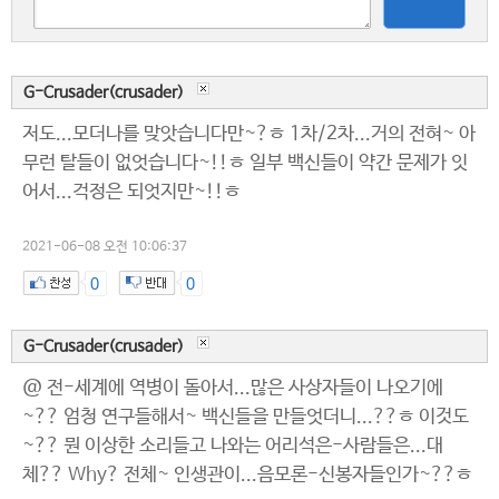
G-Crusader(crusader)
저도...모더나를 맞앗습니다만~?ㅎ 1차/2차...거의 전혀~ 아
무런 탈들이 없엇습니다~!!ㅎ 일부 백신들이 약간 문제가 잇
어서...걱정은 되엇지만~!!ㅎ
2021-06-08 오전 10:06:37
0
0
G-Crusader(crusader)
@ 전-세계에 역병이 돌아서...많은 사상자들이 나오기에
~?? 엄청 연구들해서~ 백신들을 만들엇더니...??ㅎ 이것도
~?? 뭔 이상한 소리들고 나와는 어리석은-사람들은...대
체?? Why? 전체~ 인생관이...음모론-신봉자들인가~??ㅎ