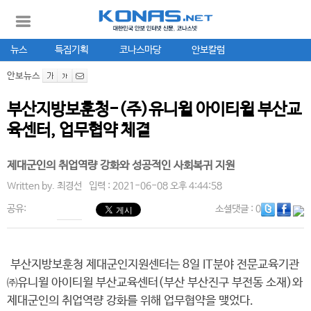
뉴스
특집기획
코나스마당
안보칼럼
안보뉴스
부산지방보훈청-(주)유니윌 아이티윌 부산교
육센터, 업무협약 체결
제대군인의 취업역량 강화와 성공적인 사회복귀 지원
Written by.
최경선
입력 : 2021-06-08 오후 4:44:58
공유:
소셜댓글
: 0
부산지방보훈청 제대군인지원센터는 8일 IT분야 전문교육기관
㈜유니윌 아이티윌 부산교육센터(부산 부산진구 부전동 소재)와
제대군인의 취업역량 강화를 위해 업무협약을 맺었다.