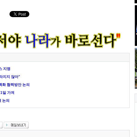
스 지명
사라지지 않아"
비핵화 협력방안 논의
21일 가져
력 논의