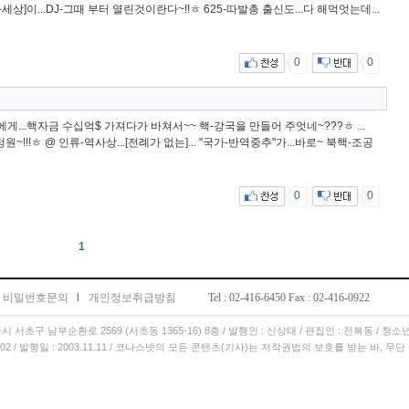
세상]이...DJ-그때 부터 열린것이란다~!!ㅎ 625-따발총 출신도...다 해먹엇는데...
0
0
게...핵자금 수십억$ 가져다가 바쳐서~~ 핵-강국을 만들어 주엇네~???ㅎ ...
국정원~!!!ㅎ @ 인류-역사상...[전례가 없는]... "국가-반역중추"가...바로~ 북핵-조공
0
0
1
비밀번호문의
l
개인정보취급방침
Tel : 02-416-6450 Fax : 02-416-0922
서울시 서초구 남부순환로 2569 (서초동 1365-16) 8층 / 발행인 : 신상태 / 편집인 : 전복동 / 청
11.02 / 발행일 : 2003.11.11 / 코나스넷의 모든 콘텐츠(기사)는 저작권법의 보호를 받는 바, 무