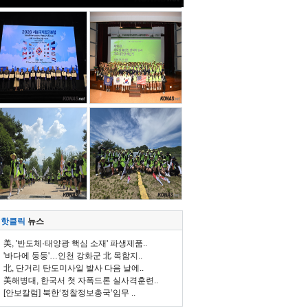
핫클릭
뉴스
美, '반도체·태양광 핵심 소재' 파생제품..
'바다에 둥둥'…인천 강화군 北 목함지..
北, 단거리 탄도미사일 발사 다음 날에..
美해병대, 한국서 첫 자폭드론 실사격훈련..
[안보칼럼] 북한‘정찰정보총국’임무 ..