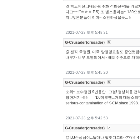
옛 학교에선...[대남-민주화 적화전략]을 가르
다고~~!!"ㅎㅎㅎ P.S) 조-벨스옹과는~ 18
지...많은분들이 이미~ 소천하셨을듯...ㅎ
2021-07-23 오후 5:48:31
G-Crusader(crusader)
@ 전직-국정원, 미국-망명명요원도 증언햇잖네~
내부가 너무 오염되어서~ 해체수준으로 개혁해야
2021-07-23 오후 5:45:20
G-Crusader(crusader)
소위~ 보수정권 9년동안...그걸! 정상화를 전
당한거지~!!ㅎ == "DJ이후엔...거의 대동소의한 정권들이에
serious-contamination of K-CIA since 1998.
2021-07-23 오후 5:42:53
G-Crusader(crusader)
@ DJ슨상님이...월매나 짤랏다고라~???ㅎ 