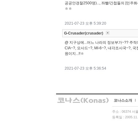
공공안경찰2500명)..., 좌빨/간첩들의 [민주화-
ㅎㅎ
2021-07-23 오후 5:39:20
G-Crusader(crusader)
@ 지구상에...어느 나라의 정보부가~?? 주적에
CIA~?, 모사드~?, MI-6~?, 내각조사국~?, 
원이지...!!ㅎ
2021-07-23 오후 5:36:54
코나스소개
l
주소 : 06374 
등록일 : 2005.