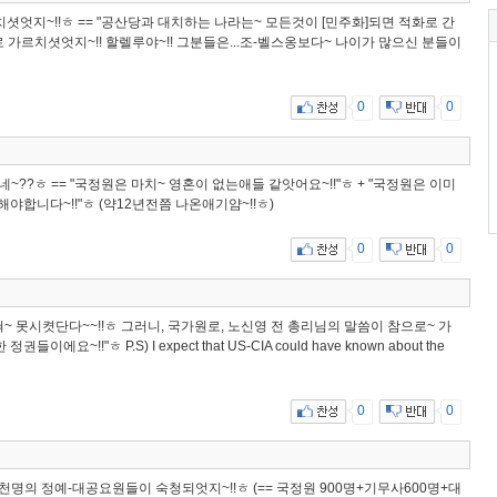
치셧엇지~!!ㅎ == "공산당과 대치하는 나라는~ 모든것이 [민주화]되면 적화로 간
0으로 가르치셧엇지~!! 할렐루야~!! 그분들은...조-벨스옹보다~ 나이가 많으신 분들이
0
0
??ㅎ == "국정원은 마치~ 영혼이 없는애들 같앗어요~!!"ㅎ + "국정원은 이미
합니다~!!"ㅎ (약12년전쯤 나온애기얌~!!ㅎ)
0
0
혀~ 못시켯단다~~!!ㅎ 그러니, 국가원로, 노신영 전 총리님의 말씀이 참으로~ 가
요~!!"ㅎ P.S) I expect that US-CIA could have known about the
0
0
4천명의 정예-대공요원들이 숙청되엇지~!!ㅎ (== 국정원 900명+기무사600명+대