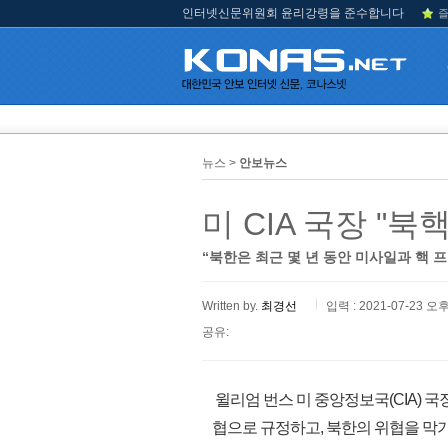
인터넷신문위원회 윤리강령을 준수합니다
즐
뉴스 >
안보뉴스
미 CIA 국장 "
“북한은 최근 몇 년 동안 미사일과 핵 
Written by.
최경선
입력 : 2021-07-23 오후
공유:
윌리엄 번스 미 중앙정보국(CIA) 
협으로 규정하고, 북한의 위협을 막기