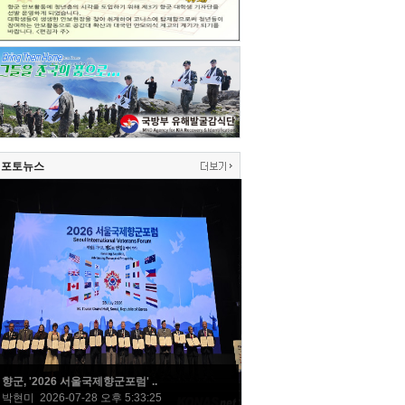
포토뉴스
향군, '2026 서울국제향군포럼' ..
박현미 2026-07-28 오후 5:33:25