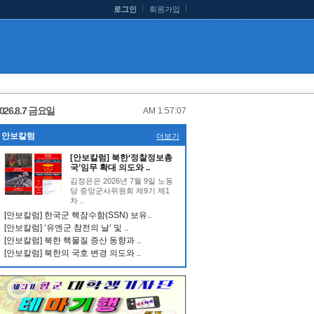
로그인
회원가입
026.8.7 금요일
AM 1:57:08
안보칼럼
더보기
[안보칼럼] 북한‘정찰정보총
국’임무 확대 의도와 ..
김정은은 2026년 7월 9일 노동
당 중앙군사위원회 제9기 제1
차 ..
[안보칼럼] 한국군 핵잠수함(SSN) 보유..
[안보칼럼] ‘유엔군 참전의 날’ 및 ..
[안보칼럼] 북한 핵물질 증산 동향과 ..
[안보칼럼] 북한의 국호 변경 의도와 ..