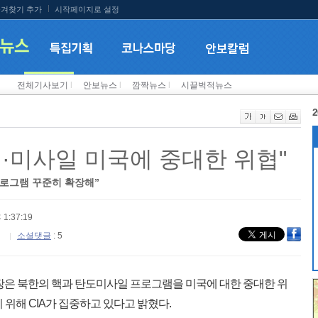
겨찾기 추가
시작페이지로 설정
전체기사보기
l
안보뉴스
l
깜짝뉴스
l
시끌벅적뉴스
2
북핵·미사일 미국에 중대한 위협"
프로그램 꾸준히 확장해”
 1:37:19
소셜댓글
: 5
국장은 북한의 핵과 탄도미사일 프로그램을 미국에 대한 중대한 위
 위해 CIA가 집중하고 있다고 밝혔다.