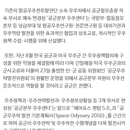
기존의 항공우주전투발전단 소속 우주처에서 공군참모총장 직
속 부서로 예속 변경된 ‘공군본부 우주센터’는 국방부·합동참모
본부 등 상급부대 및 항공우주연구원·천문연구원 등 대외기관과
우주역량 발전을 위한 효과적인 협업과 상호교류, 적시적인 우주
정책 수립·시행을 위해 신설됐다.
또한, 지난 8월 한국 공군과 미국 우주군 간 우주정책협의체 구
성을 위한 약정을 체결함에 따라 더욱 긴밀해질 미국 우주군과의
군사교류와 더불어 23일 출범한 민·군 공동 위원회인 ‘공군우주
력발전위원회’의 원활한 운영을 위해서 공군본부 차원의 우주전
문조직으로 역할을 할 것이라고 공군은 전했다.
우주정책과·우주전력발전과·우주정보상황실 등 3개 부서로 편
성된 ‘공군본부 우주센터’는 앞으로 「에어포스 퀀텀 5.0」과 「공
군우주력 발전 기본계획서(Space Odyssey 2050)」를 근간으
로 하여 공군의 우주전략 및 우주작전 수행개념을 더욱 발전시키