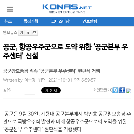
뉴스
특집기획
코나스마당
안보칼럼
안보뉴스
공군, 항공우주군으로 도약 위한 ‘공군본부 우
주센터’ 신설
공군참모총장 직속 ‘공군본부 우주센터’ 현판식 거행
Written by.
이숙경
입력 : 2021-10-01 오전 6:59:57
공유:
소셜댓글
: 0
공군은 9월 30일, 계룡대 공군본부에서 박인호 공군참모총장 주
관으로 국방우주력 발전과 미래 항공우주군으로의 도약을 위한
‘공군본부 우주센터’ 현판식을 거행했다.