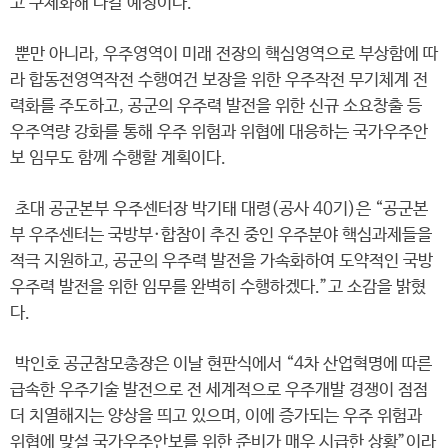
고 구체화해 나갈 예정이다.
뿐만 아니라, 우주영역이 미래 전장의 핵심영역으로 부상함에 따
라 합동전영역작전 수행여건 보장을 위한 우주작전 무기체계 전
력화를 주도하고, 공군의 우주력 발전을 위한 신규 소요창출 등
우주역량 강화를 통해 우주 위험과 위협에 대응하는 국가우주안
보 임무도 함께 수행할 계획이다.
초대 공군본부 우주센터장 박기태 대령(공사 40기)은 “공군본
부 우주센터는 국방부·합참이 추진 중인 우주분야 핵심과제들을
적극 지원하고, 공군의 우주력 발전을 가속화하여 도약적인 국방
우주력 발전을 위한 임무를 완벽히 수행하겠다.”고 소감을 밝혔
다.
박인호 공군참모총장은 이날 현판식에서 “4차 산업혁명에 따른
급속한 우주기술 발전으로 전 세계적으로 우주개발 경쟁이 점점
더 치열해지는 양상을 띄고 있으며, 이에 증가되는 우주 위험과
위협에 맞설 국가우주안보를 위한 준비가 매우 시급한 상황”이라