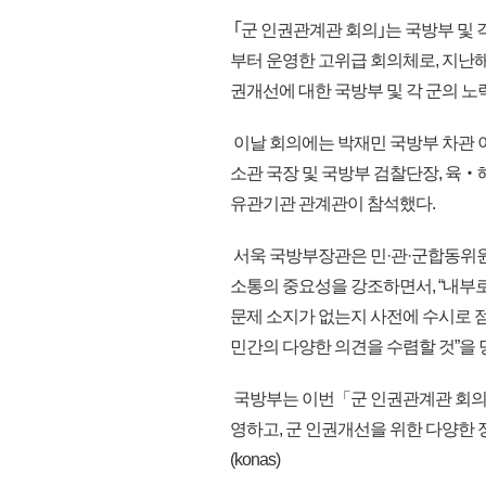
｢군 인권관계관 회의｣는 국방부 및 
부터 운영한 고위급 회의체로, 지난
권개선에 대한 국방부 및 각 군의 노
이날 회의에는 박재민 국방부 차관 
소관 국장 및 국방부 검찰단장, 육‧
유관기관 관계관이 참석했다.
서욱 국방부장관은 민·관·군합동위
소통의 중요성을 강조하면서, “내부로
문제 소지가 없는지 사전에 수시로 
민간의 다양한 의견을 수렴할 것”을 
국방부는 이번「군 인권관계관 회의」
영하고, 군 인권개선을 위한 다양한
(konas)