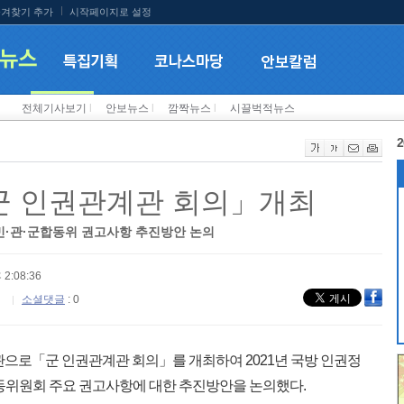
겨찾기 추가
시작페이지로 설정
전체기사보기
l
안보뉴스
l
깜짝뉴스
l
시끌벅적뉴스
2
1 군 인권관계관 회의」개최
 민·관·군합동위 권고사항 추진방안 논의
 2:08:36
소셜댓글
: 0
관으로「군 인권관계관 회의」를 개최하여 2021년 국방 인권정
동위원회 주요 권고사항에 대한 추진방안을 논의했다.