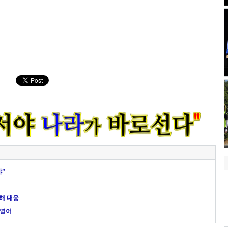
야”
해 대응
 열어