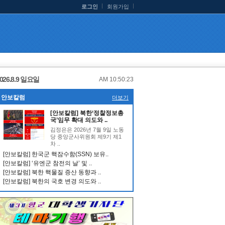
로그인
회원가입
026.8.9 일요일
AM 10:50:24
안보칼럼
더보기
[안보칼럼] 북한‘정찰정보총
국’임무 확대 의도와 ..
김정은은 2026년 7월 9일 노동
당 중앙군사위원회 제9기 제1
차 ..
[안보칼럼] 한국군 핵잠수함(SSN) 보유..
[안보칼럼] ‘유엔군 참전의 날’ 및 ..
[안보칼럼] 북한 핵물질 증산 동향과 ..
[안보칼럼] 북한의 국호 변경 의도와 ..