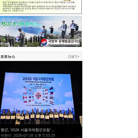
포토뉴스
향군, '2026 서울국제향군포럼' ..
박현미 2026-07-28 오후 5:33:25