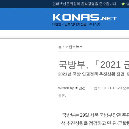
인터넷신문위원회 윤리강령을 준수합니다
즐
뉴스 >
안보뉴스
국방부, 「202
2021년 국방 인권정책 추진상황 점검,
Written by.
최경선
입력 : 2021-10-29 오후
공유:
국방부는 29일 서욱 국방부장관 주
책 추진상황을 점검하고 민·관·군합