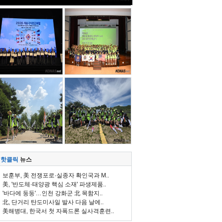
핫클릭
뉴스
보훈부, 美 전쟁포로·실종자 확인국과 M..
美, '반도체·태양광 핵심 소재' 파생제품..
'바다에 둥둥'…인천 강화군 北 목함지..
北, 단거리 탄도미사일 발사 다음 날에..
美해병대, 한국서 첫 자폭드론 실사격훈련..