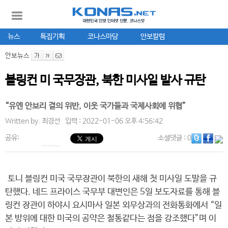
뉴스
특집기획
코나스마당
안보칼럼
안보뉴스
블링컨 미 국무장관, 북한 미사일 발사 규탄
“유엔 안보리 결의 위반, 이웃 국가들과 국제사회에 위협”
Written by.
최경선
입력 : 2022-01-06 오후 4:56:42
공유:
소셜댓글
: 0
토니 블링컨 미국 국무장관이 북한의 새해 첫 미사일 도발을 규
탄했다. 네드 프라이스 국무부 대변인은 5일 보도자료를 통해 블
링컨 장관이 하야시 요시마사 일본 외무상과의 전화통화에서 “일
본 방위에 대한 미국의 공약은 철통같다는 점을 강조했다”며 이