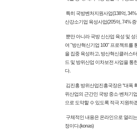
특히 국방벤처지원사업(138억, 34% 
산강소기업 육성사업(205억, 74% 
뿐만 아니라 국방 신산업 육성 및 성
여 "방산혁신기업 100" 프로젝트를
을 집중 육성하고, 방산혁신클러스터
드 및 방위산업 이차보전 사업을 통한
다.
김진홍 방위산업진흥국장은 “대폭 
위산업의 근간인 국방 중소·벤처기
으로 도약할 수 있도록 적극 지원하겠
구체적인 내용은 온라인으로 열리는 "
정이다.(konas)