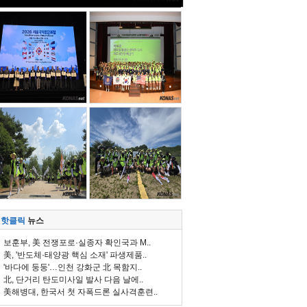
핫클릭
뉴스
보훈부, 美 전쟁포로·실종자 확인국과 M..
美, '반도체·태양광 핵심 소재' 파생제품..
'바다에 둥둥'…인천 강화군 北 목함지..
北, 단거리 탄도미사일 발사 다음 날에..
美해병대, 한국서 첫 자폭드론 실사격훈련..