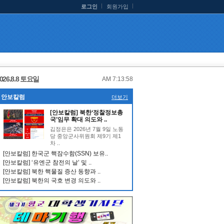
로그인
회원가입
026.8.8 토요일
AM 7:13:59
안보칼럼
더보기
[안보칼럼] 북한‘정찰정보총
국’임무 확대 의도와 ..
김정은은 2026년 7월 9일 노동
당 중앙군사위원회 제9기 제1
차 ..
[안보칼럼] 한국군 핵잠수함(SSN) 보유..
[안보칼럼] ‘유엔군 참전의 날’ 및 ..
[안보칼럼] 북한 핵물질 증산 동향과 ..
[안보칼럼] 북한의 국호 변경 의도와 ..