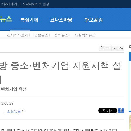
겨찾기 추가
시작페이지로 설정
전체기사보기
l
안보뉴스
l
깜짝뉴스
l
시끌벅적뉴스
2
 국방 중소·벤처기업 지원시책 설
최
·벤처기업 육성
 2:09:28
소셜댓글
: 0
 국방 중소·벤처기업의 육성을 위해 "'22년 국방 중소·벤처기