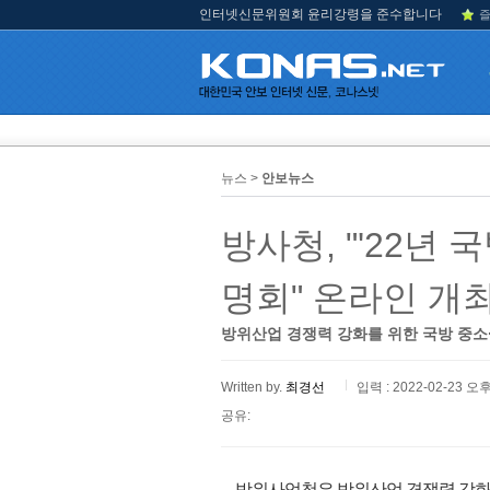
인터넷신문위원회 윤리강령을 준수합니다
즐
뉴스 >
안보뉴스
방사청, "'22년
명회" 온라인 개
방위산업 경쟁력 강화를 위한 국방 중소
Written by.
최경선
입력 : 2022-02-23 오후
공유:
방위사업청은 방위산업 경쟁력 강화 및