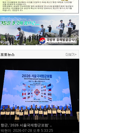
포토뉴스
향군, '2026 서울국제향군포럼' ..
박현미 2026-07-28 오후 5:33:25