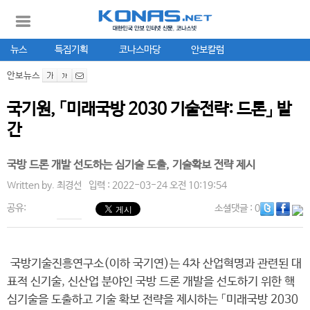
뉴스
특집기획
코나스마당
안보칼럼
안보뉴스
국기원, 「미래국방 2030 기술전략: 드론」 발
간
국방 드론 개발 선도하는 심기술 도출, 기술확보 전략 제시
Written by.
최경선
입력 : 2022-03-24 오전 10:19:54
공유:
소셜댓글
: 0
국방기술진흥연구소(이하 국기연)는 4차 산업혁명과 관련된 대
표적 신기술, 신산업 분야인 국방 드론 개발을 선도하기 위한 핵
심기술을 도출하고 기술 확보 전략을 제시하는 「미래국방 2030