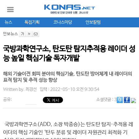
뉴스
특집기획
코나스마당
안보칼럼
안보뉴스
국방과학연구소, 탄도탄 탐지추적용 레이더 성
능 높일 핵심기술 독자개발
해외 기술이전 회피 분야의 핵심기술, 탄도탄 방어체계 내 레이더의
표적 탐지 및 추적 성능 향상
Written by.
최경선
입력 : 2022-05-10 오전 9:30:54
공유:
소셜댓글
: 3
국방과학연구소(ADD, 소장 박종승)는 탄도탄 탐지·추적용 레
이더의 핵심 기술인 ‘탄두 분류 및 레이더 자원관리 최적화 기