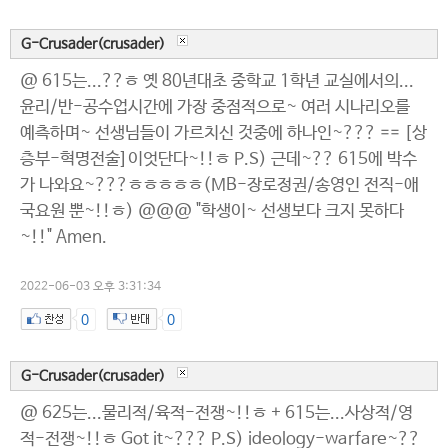
G-Crusader(crusader)
@ 615는...??ㅎ 옛 80년대초 중학교 1학년 교실에서의...
윤리/반-공수업시간에 가장 중점적으로~ 여러 시나리오를
예측하며~ 선생님들이 가르치신 것중에 하나인~??? == [상
층부-혁명전술]이엇단다~!!ㅎ P.S) 근데~?? 615에 박수
가 나와요~???ㅎㅎㅎㅎㅎ(MB-장로정권/송영인 전직-애
국요원 뿐~!!ㅎ) @@@ "학생이~ 선생보다 크지 못하다
~!!" Amen.
2022-06-03 오후 3:31:34
0
0
G-Crusader(crusader)
@ 625는...물리적/육적-전쟁~!!ㅎ + 615는...사상적/영
적-전쟁~!!ㅎ Got it~??? P.S) ideology-warfare~??