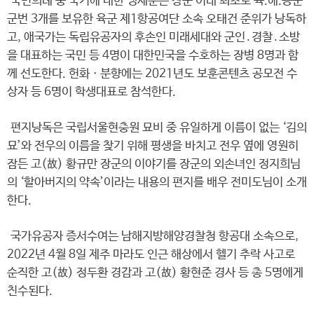
국민의례 중 국기에 대한 맹세문은 창군 이래 최초로 육.해.공군
군번 3개를 보유한 육군 제1항공여단 소속 오태건 준위가 낭독하
고, 애국가는 독립유공자의 후손인 미래세대와 군인․경찰․소방
을 대표하는 국민 등 4명이 대한민국을 수호하는 장병 8명과 함
께 선도한다. 헌화ㆍ분향에는 2021년도 보훈콘텐츠 공모전 수
상자 등 6명이 학생대표로 참석한다.
편지낭독은 국립서울현충원 묘비 중 유일하게 이름이 없는 ‘김의
묘’와 전우의 이름을 찾기 위해 평생을 바치고 전우 옆에 영원히
잠든 고(故) 황규만 장군의 이야기를 장군의 외손녀인 정지희님
의 ‘할아버지의 약속’이라는 내용의 편지를 배우 전미도님이 소개
한다.
국가유공자 증서수여는 남해지방해양경찰청 항공대 소속으로,
2022년 4월 8일 제주 마라도 인근 해상에서 헬기 추락 사고로
순직한 고(故) 정두환 경감과 고(故) 황현준 경사 등 총 5명에게
친수된다.