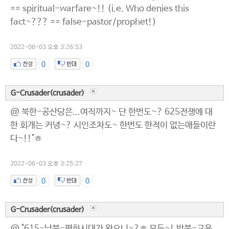
== spiritual-warfare~!! (i.e. Who denies this
fact~??? == false-pastor/prophet!)
2022-06-03 오후 3:26:53
0
0
G-Crusader(crusader)
@ 북한-공산당은...여직까지~ 단 한번도~? 625전쟁에 대
한 회개는 커녕~? 시인조차도~ 한번도 한적이 없는애들이란
다~!!"ㅎ
2022-06-03 오후 3:25:27
0
0
G-Crusader(crusader)
@ "615-남북-평화시대가 왓으니~?ㅎ 모든~! 반북-교육