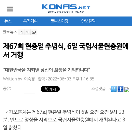
뉴스
특집기획
코나스마당
안보칼럼
안보뉴스
제67회 현충일 추념식, 6일 국립서울현충원에
서 거행
“대한민국을 지켜낸 당신의 희생을 기억합니다”
Written by.
이숙경
입력 : 2022-06-03 오후 1:16:35
공유:
소셜댓글
: 5
국가보훈처는 제67회 현충일 추념식이 6일 오전 오전 9시 53
분, 인트로 영상을 시작으로 국립서울현충원에서 개최된다고 3
일 밝혔다.