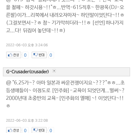
을 철폐~ 하갓시용~!!"ㅎ...반역-615직후~ 한광옥(DJ-오
른팔)이가...리북에서 내려오자마자~ 하던말이엇단다~!!ㅎ
(그걸보면서~?ㅎ 참~ 기가막히더라~!!ㅎ [선언]하나가지
고...다! 뒤집어 놓던데~!!ㅎ)
2022-06-03 오후 3:24:06
0
0
G-Crusader(crusader)
@ "6.25가~? 아마 일본과 싸운전쟁이지요~???"ㅎㅎ...초
등생애들이~ 이정도로 [민주화]-교육이 되엇던게...벌써~?
2000년대 초중반의 교육-[민주화의 열매]~! 이엇단다~!!
ㅎ
2022-06-03 오후 3:22:08
0
0