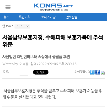
뉴스
특집기획
코나스마당
안보칼럼
안보뉴스
서울남부보훈지청, 수해피해 보훈가족에 추석
위문
사단법인 휴먼인러브와 효성에서 생필품 후원
Written by.
이숙경
입력 : 2022-09-06 오후 2:39:15
공유:
소셜댓글
: 0
서울남부보훈지청은 추석을 앞두고 수해피해 보훈가족 등을 위
해 위문을 실시했다고 6일 밝혔다.