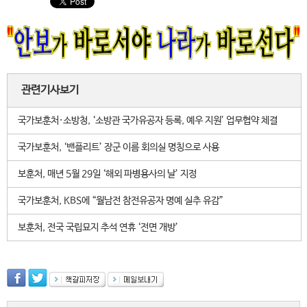
관련기사보기
국가보훈처·소방청, ‘소방관 국가유공자 등록, 예우 지원’ 업무협약 체결
국가보훈처, ‘밴플리트’ 장군 이름 회의실 명칭으로 사용
보훈처, 매년 5월 29일 ‘해외 파병용사의 날’ 지정
국가보훈처, KBS에 “월남전 참전유공자 명예 실추 유감”
보훈처, 전국 국립묘지 추석 연휴 ‘전면 개방’