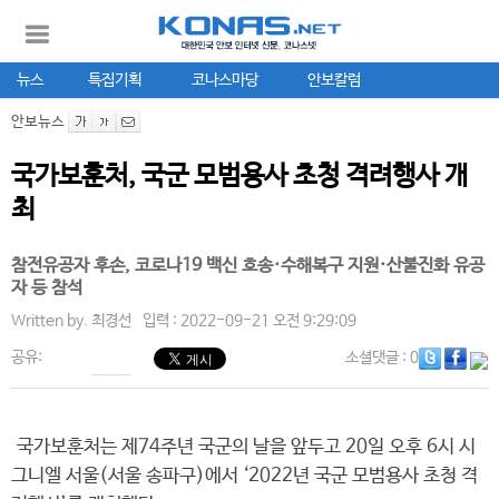
뉴스
특집기획
코나스마당
안보칼럼
안보뉴스
국가보훈처, 국군 모범용사 초청 격려행사 개
최
참전유공자 후손, 코로나19 백신 호송·수해복구 지원·산불진화 유공
자 등 참석
Written by.
최경선
입력 : 2022-09-21 오전 9:29:09
공유:
소셜댓글
: 0
국가보훈처는 제74주년 국군의 날을 앞두고 20일 오후 6시 시
그니엘 서울(서울 송파구)에서 ‘2022년 국군 모범용사 초청 격