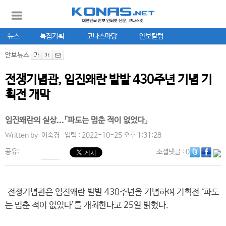
뉴스
특집기획
코나스마당
안보칼럼
안보뉴스
전쟁기념관, 임진왜란 발발 430주년 기념 기
획전 개막
임진왜란의 실상...「파도는 멈춘 적이 없었다」
Written by.
이숙경
입력 : 2022-10-25 오후 1:31:28
공유:
소셜댓글
: 0
전쟁기념관은 임진왜란 발발 430주년을 기념하여 기획전 ‘파도
는 멈춘 적이 없었다’를 개최한다고 25일 밝혔다.