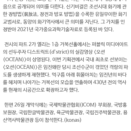
음으로 공개되어 의미를 더한다. 신기비결은 조선시대 화기에 관
한 장방법(裝放法, 장전과 방포 방법)을 수록한 유일무이한 화기
교범서로, 동양의 화기역사에서 큰 의미를 지닌다. 그 가치를 인
정받아 2021년 국가중요과학기술자료로 등록된 바 있다.
전시의 파트 2가 열리는 1층 거북선홀에서는 퍼블릭 미디어아트
의 선두주자 디스트릭트(d’strict)의 실감영상 <오션
(OCEAN)>이 상영된다. 이번 기획전에서 국내 최초로 선보이는
<오션(OCEAN)>은 임진왜란 당시 조선수군이 겪었던 격랑의 파
도를 생생하게 재현했다. 먹구름 아래 휘몰아치는 임진년의 바다
를 헤치며 나아가는 거북선의 모습을 연출하여 430년 전의 역사
를 현재의 시공간으로 확장하고자 했다.
한편 26일 개막식에는 국제박물관협회(ICOM) 부회장, 국방홍
보원장, 국립한글박물관장, 육군박물관장, 국립진주박물관장, 용
산역사박물관장 등이 참석한다.(konas)