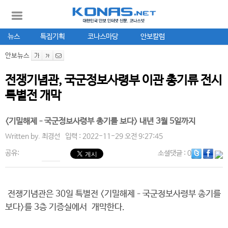
뉴스
특집기획
코나스마당
안보칼럼
안보뉴스
전쟁기념관, 국군정보사령부 이관 총기류 전시
특별전 개막
<기밀해제–국군정보사령부 총기를 보다> 내년 3월 5일까지
Written by.
최경선
입력 : 2022-11-29 오전 9:27:45
공유:
소셜댓글
: 0
전쟁기념관은 30일 특별전 <기밀해제–국군정보사령부 총기를
보다>를 3층 기증실에서 개막한다.