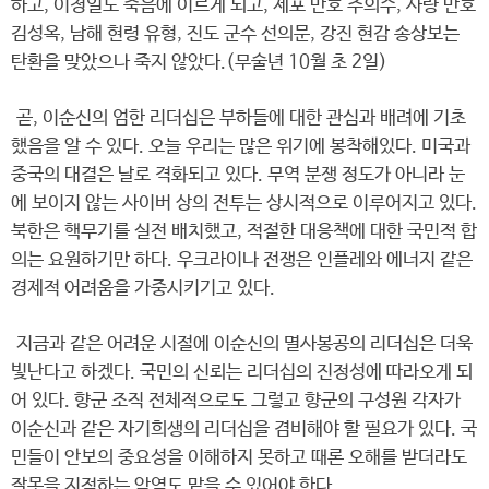
하고, 이청일도 죽음에 이르게 되고, 제포 만호 주의수, 사량 만호
김성옥, 남해 현령 유형, 진도 군수 선의문, 강진 현감 송상보는
탄환을 맞았으나 죽지 않았다.(무술년 10월 초 2일)
곧, 이순신의 엄한 리더십은 부하들에 대한 관심과 배려에 기초
했음을 알 수 있다. 오늘 우리는 많은 위기에 봉착해있다. 미국과
중국의 대결은 날로 격화되고 있다. 무역 분쟁 정도가 아니라 눈
에 보이지 않는 사이버 상의 전투는 상시적으로 이루어지고 있다.
북한은 핵무기를 실전 배치했고, 적절한 대응책에 대한 국민적 합
의는 요원하기만 하다. 우크라이나 전쟁은 인플레와 에너지 같은
경제적 어려움을 가중시키기고 있다.
지금과 같은 어려운 시절에 이순신의 멸사봉공의 리더십은 더욱
빛난다고 하겠다. 국민의 신뢰는 리더십의 진정성에 따라오게 되
어 있다. 향군 조직 전체적으로도 그렇고 향군의 구성원 각자가
이순신과 같은 자기희생의 리더십을 겸비해야 할 필요가 있다. 국
민들이 안보의 중요성을 이해하지 못하고 때론 오해를 받더라도
잘못을 지적하는 악역도 맡을 수 있어야 한다.