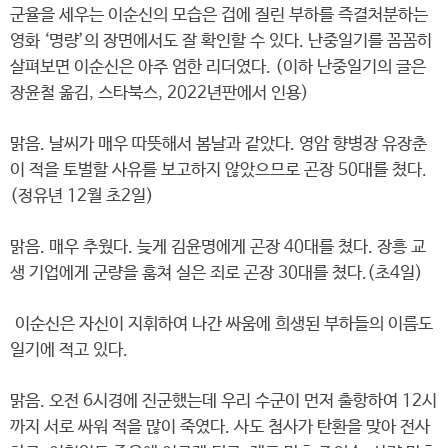
군율을 세우는 이순신의 모습은 겁에 질린 부하를 즉결처분하는
영화 ‘명량’의 장면에서도 잘 확인할 수 있다. 난중일기를 꼼꼼히
살펴보면 이순신은 아주 엄한 리더였다. (이하 난중일기의 글은
장윤철 옮김, 스타북스, 2022년판에서 인용)
맑음. 날씨가 매우 따뜻해서 봄날과 같았다. 영암 향병장 유장춘
이 적을 토벌할 사유를 보고하지 않았으므로 곤장 50대를 쳤다.
(정유년 12월 초2일)
맑음. 매우 추웠다. 늦게 김윤명에게 곤장 40대를 쳤다. 장흥 교
생 기업에게 군량을 훔쳐 실은 죄로 곤장 30대를 쳤다.(초4일)
이순신은 자신이 지휘하여 나간 싸움에 희생된 부하들의 이름도
일기에 적고 있다.
맑음. 오전 6시경에 진군했는데 우리 수군이 먼저 출항하여 12시
까지 서로 싸워 적을 많이 죽였다. 사도 첨사가 탄환을 맞아 전사