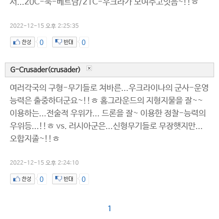
서...20C-북-베트남/21C-우크라가 보여주고잇음~!!ㅎ
2022-12-15 오후 2:25:35
0
0
G-Crusader(crusader)
여러각국의 구형-무기들로 쳐바른...우크라이나의 군사-운영
능력은 출중하더군요~!!ㅎ 홈그라운드의 지형지물을 잘~~
이용하는...전술적 우위가... 드론을 잘~ 이용한 정찰-능력의
우위등...!!ㅎ vs. 러시아군은...신형무기들로 무장햇지만...
오합지졸~!!ㅎ
2022-12-15 오후 2:24:10
0
0
1