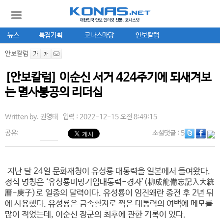
뉴스
특집기획
코나스마당
안보칼럼
안보칼럼
[안보칼럼] 이순신 서거 424주기에 되새겨보
는 멸사봉공의 리더십
Written by.
권영태
입력 : 2022-12-15 오전 8:49:15
공유:
소셜댓글
: 5
지난 달 24일 문화재청이 유성룡 대통력을 일본에서 들여왔다.
정식 명칭은 ‘유성룡비망기입대통력-경자’(柳成龍備忘記入大統
曆-庚子)로 일종의 달력이다. 유성룡이 임진왜란 종전 후 2년 뒤
에 사용했다. 유성룡은 금속활자로 찍은 대통력의 여백에 메모를
많이 적었는데, 이순신 장군의 최후에 관한 기록이 있다.