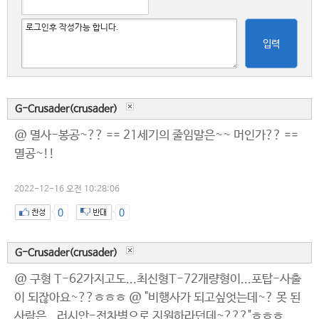
입력
G-Crusader(crusader)
@ 멸사-봉공~?? == 21세기의 줄임말은~~ 머인가?? ==
멸공~!!
2022-12-16 오전 10:28:06
0
0
G-Crusader(crusader)
@ 구형 T-62가지고도...최신형T-72개량형이...포탑-사출
이 되잖아요~??ㅎㅎㅎ @ "비행사가 되고싶엇는데~? 못 된
사람은...러시안-전차병으로 지원하라던데~???"ㅎㅎㅎ