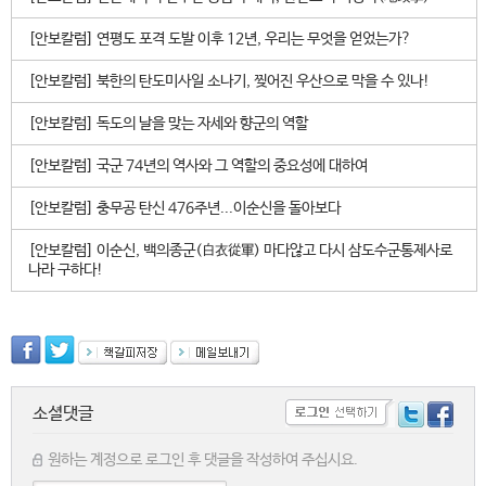
[안보칼럼] 연평도 포격 도발 이후 12년, 우리는 무엇을 얻었는가?
[안보칼럼] 북한의 탄도미사일 소나기, 찢어진 우산으로 막을 수 있나!
[안보칼럼] 독도의 날을 맞는 자세와 향군의 역할
[안보칼럼] 국군 74년의 역사와 그 역할의 중요성에 대하여
[안보칼럼] 충무공 탄신 476주년...이순신을 돌아보다
[안보칼럼] 이순신, 백의종군(白衣從軍) 마다않고 다시 삼도수군통제사로
나라 구하다!
소셜댓글
원하는 계정으로 로그인 후 댓글을 작성하여 주십시요.