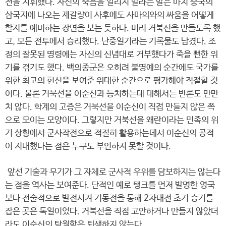
전을 지휘했다. 자신의 죽음을 알리지 말라는 말은 마치 중국의
삼국지에 나오는 제갈량이 사후에도 사마의와의 싸움을 어떻게
할지를 예비하는 장면을 보는 듯하다. 미리 거북선을 만들도록 했
고, 모든 전투에서 승리했다. 난중일기라는 기록물도 남겼다. 조
정의 잘못된 명령에는 자신의 신념대로 거부했다가 죽을 뻔한 위
기를 겪기도 했다. 백의종군은 오히려 불명예의 순간에도 국가를
위한 최고의 헌신을 보여준 위대한 순간으로 평가해야 적절할 것
이다. 물론 거북선을 이순신과 등치하는데 대해서는 반론도 만만
치 않다. 학계의 고증은 거북선을 이순신이 직접 만들지 않은 쪽
으로 모이는 모양이다. 그렇지만 거북선을 왜란이라는 민족의 위
기 상황에서 군사작전으로 적절히 활용하는데서 이순신의 공적
이 지대했다는 점은 누구도 부인하지 못할 것이다.
앞선 기술과 무기가 그 자체로 군사적 우위를 담보하지는 않는다
는 점을 역사는 보여준다. 단적인 예로 탱크를 먼저 발명한 영국
보다 전술적으로 발전시켜 기동전을 통해 2차대전 초기 승기를
잡은 곳은 독일이었다. 거북선을 직접 고안하거나 만들지 않았더
라도 이순신의 탁월함은 퇴색하지 않는다.