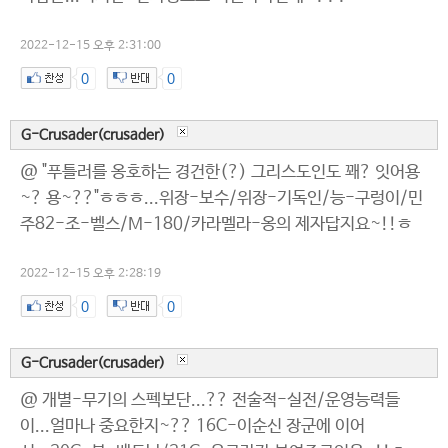
2022-12-15 오후 2:31:00
0
0
G-Crusader(crusader)
@ "푸틀러를 옹호하는 경건한(?) 그리스도인도 꽤? 잇어용
~? 용~??"ㅎㅎㅎ...위장-보수/위장-기독인/능-구렁이/민
주82-조-벨스/M-180/카라멜라-옹의 제자답지요~!!ㅎ
2022-12-15 오후 2:28:19
0
0
G-Crusader(crusader)
@ 개별-무기의 스펙보단...?? 전술적-실전/운영능력들
이...얼마나 중요한지~?? 16C-이순신 장군에 이어