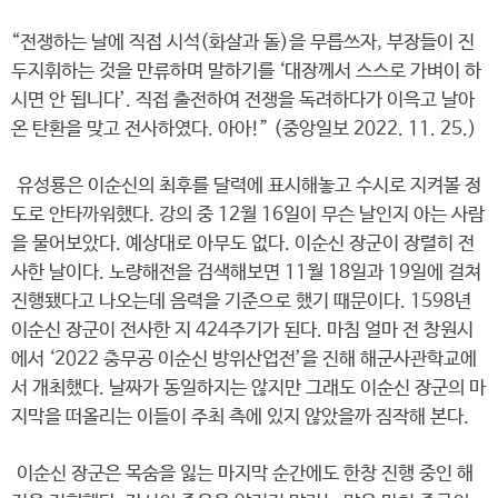
“전쟁하는 날에 직접 시석(화살과 돌)을 무릅쓰자, 부장들이 진
두지휘하는 것을 만류하며 말하기를 ‘대장께서 스스로 가벼이 하
시면 안 됩니다’. 직접 출전하여 전쟁을 독려하다가 이윽고 날아
온 탄환을 맞고 전사하였다. 아아!” (중앙일보 2022. 11. 25.)
유성룡은 이순신의 최후를 달력에 표시해놓고 수시로 지켜볼 정
도로 안타까워했다. 강의 중 12월 16일이 무슨 날인지 아는 사람
을 물어보았다. 예상대로 아무도 없다. 이순신 장군이 장렬히 전
사한 날이다. 노량해전을 검색해보면 11월 18일과 19일에 걸쳐
진행됐다고 나오는데 음력을 기준으로 했기 때문이다. 1598년
이순신 장군이 전사한 지 424주기가 된다. 마침 얼마 전 창원시
에서 ‘2022 충무공 이순신 방위산업전’을 진해 해군사관학교에
서 개최했다. 날짜가 동일하지는 않지만 그래도 이순신 장군의 마
지막을 떠올리는 이들이 주최 측에 있지 않았을까 짐작해 본다.
이순신 장군은 목숨을 잃는 마지막 순간에도 한창 진행 중인 해