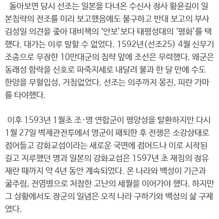
돌아보면 당시 선조는 일본을 다녀온 수신사 정사 황윤길이 일
본침략의 전조를 미리 보고했음에도 불구하고 반대 보고의 부사
김성일 의견을 좇아 대비책의 ‘안보’보다 태평성대의 ‘평화’를 택
했다. 대가는 이루 말할 수 없었다. 1592년(선조25) 4월 신무기
조총으로 무장한 10만대군의 침략 앞에 조선은 무력했다. 왜군은
동래성 함락을 신호로 파죽지세로 내달려 불과 한 달 만에 수도
한양을 무혈입성, 거침없었다. 선조는 의주까지 몽진, 피란 가마
를 타야했다.
이후 1593년 1월초 조·명 연합군이 평양성을 탈환하지만 다시
1월 27일 벽제관전투에서 명군이 패퇴한 후 전쟁은 소강상태로
접어들고 강화교섭이라는 새로운 국면에 접어드나 이로 시작된
길고 지루했던 명과 일본의 강화교섭은 1597년 초 재침의 정유
재란 때까지 약 4년 동안 계속되었다. 온 나라와 백성이 기근과
굶주림, 전염병으로 처참한 고난의 세월을 이어가야 했다. 하지만
그 상황에서도 장군의 일념은 오직 나라 구하기와 백성의 삶 구제
였다.