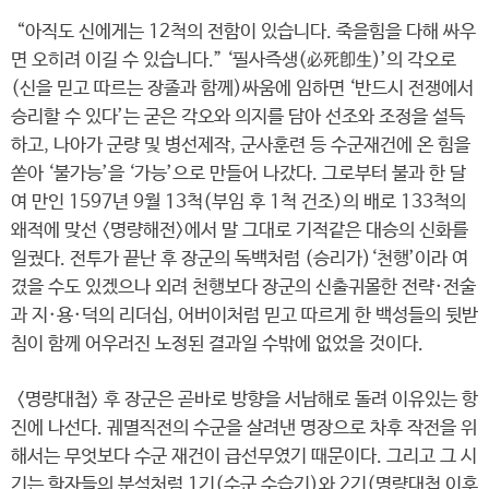
“아직도 신에게는 12척의 전함이 있습니다. 죽을힘을 다해 싸우
면 오히려 이길 수 있습니다.” ‘필사즉생(必死卽生)’의 각오로
(신을 믿고 따르는 장졸과 함께)싸움에 임하면 ‘반드시 전쟁에서
승리할 수 있다’는 굳은 각오와 의지를 담아 선조와 조정을 설득
하고, 나아가 군량 및 병선제작, 군사훈련 등 수군재건에 온 힘을
쏟아 ‘불가능’을 ‘가능’으로 만들어 나갔다. 그로부터 불과 한 달
여 만인 1597년 9월 13척(부임 후 1척 건조)의 배로 133척의
왜적에 맞선 <명량해전>에서 말 그대로 기적같은 대승의 신화를
일궜다. 전투가 끝난 후 장군의 독백처럼 (승리가)‘천행’이라 여
겼을 수도 있겠으나 외려 천행보다 장군의 신출귀몰한 전략·전술
과 지·용·덕의 리더십, 어버이처럼 믿고 따르게 한 백성들의 뒷받
침이 함께 어우러진 노정된 결과일 수밖에 없었을 것이다.
<명량대첩> 후 장군은 곧바로 방향을 서남해로 돌려 이유있는 항
진에 나선다. 궤멸직전의 수군을 살려낸 명장으로 차후 작전을 위
해서는 무엇보다 수군 재건이 급선무였기 때문이다. 그리고 그 시
기는 학자들의 분석처럼 1기(수군 수습기)와 2기(명량대첩 이후