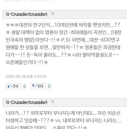
G-Crusader(crusader)
ㅎㅎㅎ대전의 연구단지...10여년전에 파악을 햇엇지만...??
ㅎ 정말 대책이 없이 영혼이 맛간-좌파애들이 지천인...[대한
민국속의 평양]이엇다~!!ㅎ P.S) 이번에...대전-ADD연구
원애들 한 짓들을 보면...알만하지~??ㅎ 영혼들은 좌경한데
다가~~!! 돈-독이 올라도...??ㅎ 나라 팔아먹을정도로~~
오른애들인거다~!!ㅎ
2020-04-28 오후 3:25:43
0
0
G-Crusader(crusader)
나라가...?? 외부로부터 무너지는게 아닌데도...무슨 이순신
타령하고 잇습메~???ㅎ vs. 내부로부터 무너지는 나라는...
이순신 할배가 잇어도... 소용이 없다~!!ㅎ