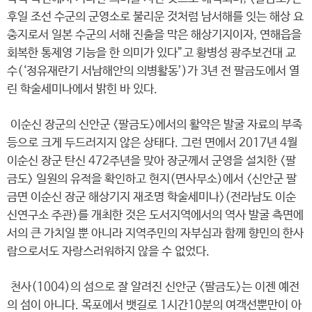
후일 조선 수군의 군영소로 불리운 것처럼 남서해를 잇는 해상 요
충지로서 일본 수군의 서해 진출을 막은 해상기지이자, 연해읍을
회복한 통제영 기능을 한 의미가 있다”고 황병성 광주보건대 교
수(‘정유재란기 서남해안의 의병활동’)가 3년 전 팔금도에서 열
린 학술세미나에서 밝힌 바 있다.
이순신 장군의 신안군 <팔금도>에서의 활약은 발굴 자료의 부족
등으로 크게 두드러지지 않은 상태다. 그런 면에서 2017년 4월
이순신 장군 탄신 472주년을 맞아 장군께서 군영을 설치한 <팔
금도> 일원의 유적을 확인하고 현지(면사무소)에서 <신안군 팔
금면 이순신 장군 해상기지 재조명 학술세미나>(전라남도 이순
신연구소 주관)를 개최한 것은 도서지역에서의 역사 발굴 측면에
서의 큰 가치일 뿐 아니라 지역주민의 자부심과 함께 향민의 한사
람으로서도 자랑스러워하지 않을 수 없었다.
천사(1004)의 섬으로 잘 알려진 신안군 <팔금도>는 이젠 예전
의 섬이 아니다. 목포에서 뱃길로 1시간10분의 여객선뿐만이 아