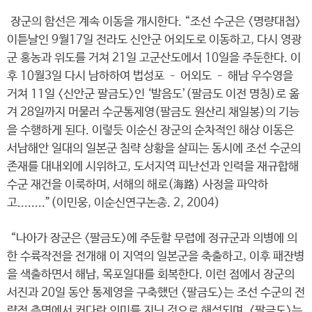
장군의 함선은 계속 이동을 개시한다. “조선 수군은 <명량대첩>
이튿날인 9월17일 전라도 신안군 어외도로 이동하고, 다시 영광
군 홍농과 위도를 거쳐 21일 고군산도에서 10일을 주둔한다. 이
후 10월3일 다시 남하하여 법성포 – 어외도 – 해남 우수영을
거쳐 11일 <신안군 팔금도>인 ‘발음도’(팔금도 이전 명칭)로 옮
겨 28일까지 머물러 수군통제영(팔금도 원산리 채일봉)의 기능
을 수행하게 된다. 이렇듯 이순신 장군의 순차적인 해상 이동은
서남해안 일대의 일본군 침략 상황을 살피는 동시에 조선 수군의
존재를 대내외에 시위하고, 도서지역 피난선과 인력을 재규합해
수군 재건을 이룩하며, 서해의 해로(海路) 사정을 파악하
고........”(이민웅, 이순신연구논총. 2, 2004)
“나아가 장군은 <팔금도>에 주둔할 무렵에 정규군과 의병에 의
한 수륙작전을 전개해 이 지역의 일본군을 축출하고, 이후 패잔병
을 색출하면서 해남, 목포일대를 회복한다. 이런 점에서 장군의
서진과 20일 동안 통제영을 구축했던 <팔금도>는 조선 수군의 전
략적 측면에서 커다란 의미를 지닌 것으로 해석되며, <팔금도>는