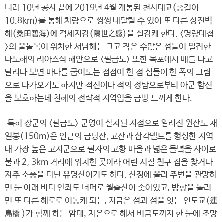
니라 10년 공사 끝에 2019년 4월 개통된 천사대교(총길이
10.8km)를 통해 차량으로 씽씽 내달릴 수 있어 또 다른 상전벽
해(桑田碧海)에 격세지감(隔世之感)을 실감케 한다. <명량대첩
>의 울돌목이 위치한 서남해는 크고 작은 수많은 섬들이 밀집한
다도해의 리아스식 해안으로 <팔금도> 또한 목포에서 배를 타고
달리다 보면 바다를 굽이도는 점점이 한 점 섬들이 한 폭의 그림
으로 다가오기도 하지만 적선이나 적의 정탐으로부터 아군 함선
을 보호하는데 천혜의 전략적 지역임을 금방 느끼게 한다.
특히 장군의 <팔금도> 군영이 설치된 지점으로 알려진 원산도 채
일봉(150m)은 인근의 금당산, 고산과 삼각벨트를 형성한 지역
내 가장 높은 고지군으로 필자의 고향 마을과 넓은 들녘을 사이로
불과 2, 3km 거리에 위치한 곳이라 어린 시절 친구 집을 찾거나
자주 소풍을 다닌 유명산이기도 하다. 산정에 올라 주변을 관망하
면 눈 아래 바다 안좌도 너머로 월출산이 솟아있고, 방향을 돌리
면 또 다른 해로로 이동케 되는, 지금은 섬과 섬을 잇는 연도교(連
島橋 )가 함께 하는 암태, 자은으로 해서 비금도까지 한 눈에 조망