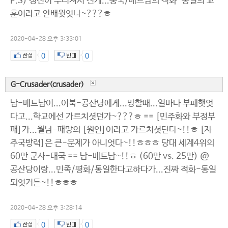
P.S) 정신이 무너져서 진게...중국/베트남의 적화-통일의 교
훈이라고 안배웟엇나~???ㅎ
2020-04-28 오후 3:33:01
0
0
G-Crusader(crusader)
남-베트남이...이북-공산당에게...망할때...얼마나 부패햇엇
다고...학교에선 가르치셧던가~???ㅎ == [민주화와 부정부
패]가...월남-패망의 [원인]이라고 가르치셧단다~!!ㅎ [자
주국방력]은 큰-문제가 아니엇다~!!ㅎㅎㅎ 당대 세계4위의
60만 군사-대국 == 남-베트남~!!ㅎ (60만 vs. 25만) @
공산당이랑...민족/평화/통일한다고하다가...진짜 적화-통일
되엇거든~!!ㅎㅎㅎ
2020-04-28 오후 3:28:14
0
0