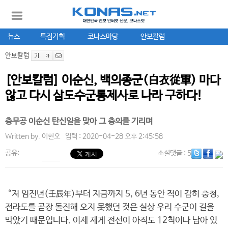
뉴스
특집기획
코나스마당
안보칼럼
안보칼럼
[안보칼럼] 이순신, 백의종군(白衣從軍) 마다
않고 다시 삼도수군통제사로 나라 구하다!
충무공 이순신 탄신일을 맞아 그 충의를 기리며
Written by.
이현오
입력 : 2020-04-28 오후 2:45:58
공유:
소셜댓글
: 5
“저 임진년(壬辰年)부터 지금까지 5, 6년 동안 적이 감히 충청,
전라도를 곧장 돌진해 오지 못했던 것은 실상 우리 수군이 길을
막았기 때문입니다. 이제 제게 전선이 아직도 12척이나 남아 있