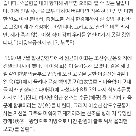
습니다. 죽을힘을 내어 항거해 싸우면 오히려 할 수 있는 일입니
다. 이제 만일 수군을 모두 폐하여 버린다면 적은 천 번 만 번 다행
한 일로 여길 뿐더러, 충청도를 거쳐 한강에까지 갈 것입니다. 바
로 그것이 제가 걱정하는 바입니다. 그리고 또 전선은 비록 적지
만, 제가 죽지 않는 이상 적이 감히 우리를 업신여기지 못할 것입
니다.”(이충무공전서 권13, 부록5)
1597년 7월 칠천량전투에서 원균이 이끄는 조선수군은 왜적에
전멸되다시피 했다. 더 이상 회생이 불가능해 보였다. 같은 해 3
월 4일 한양 의금부로 압송돼 모진 고문을 당한 이순신은 4월 1
일 옥(獄)에서 풀려나 곧장 백의종군(白衣從軍 - 벼슬없이 군대
를 따라 전장터로 나아감)에 나섰다가 8월 3일 다시 삼도수군통
제사로 복귀한다. 하지만 임금 선조는 수군(해군)을 포기하고 육
군에 합류하라는 명(命)을 내린다. 그러자 이순신 삼도수군통제
사는 자신을 그토록 미워하고 제거하려는 선조를 향해 저 유명한
장계(狀啓 - 왕명으로 지방으로 나간 관원이 글로 써서 올리던
보고)를 올린다.