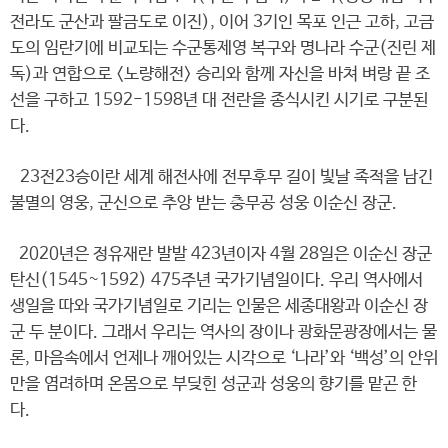
전라도 군산과 팔금도로 이진), 이어 3기인 목포 인근 고하, 고금
도의 임란기에 비교되는 수군통제영 복구와 명나라 수군(진린 제
독)과 연합으로 <노량해전> 승리와 함께 자신을 바쳐 벼랑 끝 조
선을 구하고 1592-1598년 대 전란을 종식시킨 시기로 구분된
다.
23전23승이란 세계 해전사에 전무후무 길이 빛날 족적을 남긴
불멸의 영웅, 군신으로 추앙 받는 충무공 성웅 이순신 장군.
2020년은 정유재란 발발 423년이자 4월 28일은 이순신 장군
탄신(1545~1592) 475주년 국가기념일이다. 우리 역사에서
생일을 따와 국가기념일로 기리는 인물은 세종대왕과 이순신 장
군 두 분이다. 그래서 우리는 역사의 장이나 광화문광장에서는 물
론, 마음속에서 언제나 깨어있는 시각으로 ‘나라’와 ‘백성’의 안위
만을 염려하며 온몸으로 부딪힌 성군과 성웅의 향기를 맡곤 한
다.