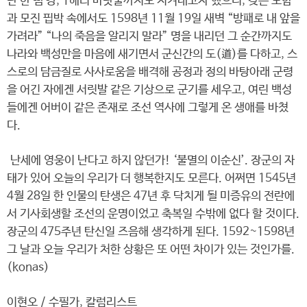
단 한 뼘 땅, 1해리 바닷물까지도 지켜내고자 했으니, 갖은 모함
과 모진 핍박 속에서도 1598년 11월 19일 새벽 “방패로 내 앞을
가려라” “나의 죽음을 알리지 말라” 명을 내리던 그 순간까지도
나라와 백성만을 마음에 새기면서 군신간의 도(道)를 다하고, 스
스로의 담금질로 사사로움을 배격해 공정과 정의 바탕아래 군령
을 어긴 자에겐 서릿발 같은 기상으로 군기를 세우고, 여린 백성
들에겐 어버이 같은 존재로 조선 역사에 그렇게 온 생애를 바쳤
다.
난세에 영웅이 난다고 하지 않던가! ‘불멸의 이순신’. 장군의 자
태가 있어 오늘의 우리가 더 행복한지도 모른다. 어쩌면 1545년
4월 28일 한 인물의 탄생은 47년 후 닥치게 될 미증유의 전란에
서 기사회생할 조선의 운명이었고 축복일 수밖에 없다 할 것이다.
장군의 475주년 탄신일 즈음해 생각하게 된다. 1592~1598년
그 날과 오늘 우리가 처한 상황은 또 어떤 차이가 있는 것인가를.
(konas)
이현오 / 수필가, 칼럼리스트