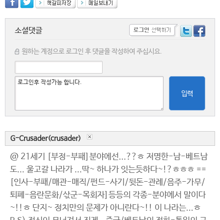
소셜댓글
원하는 계정으로 로그인 후 댓글을 작성하여 주십시요.
입력
G-Crusader(crusader)
@ 21세기 [부정-부패]분야에선...??ㅎ 저명한-남-베트남
도... 울고갈 나라가 ...딱~ 하나가 잇는듯하다~!?ㅎㅎㅎ ==
[인사-부패/매관-매직/펀드-사기/뒷돈-관례/음주-가무/
퇴폐-음란문화/삯군-목회자]등등의 각종-분야에서 말이다
~!!ㅎ 단지~ 정치만의 문제가 아니란다~!! 이 나라는...ㅎ