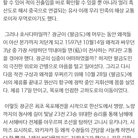
할 수 있어 적의 진출입을 바로 확인할 수 있을 뿐 아니라 멀리 흑
산도로 해서 중국으로 연결되는 유사 이래 우리 민족의 해상 교통
로이자 무역로이기도 했다.
그러나 호사다마일까? 장군이 <팔금도>에 머무는 동안 왜적들
이 아산 본가까지 치닫게 되고 1597년 10월14일 왜적과 싸우던
3남 중 가장 사랑하던 막내아들 면(葂)이 전사하는 커다란 고통
을 겪어야 했다. 장군의 심중이 어떠하였을까? 하지만 팔금도민
의 극진한 위로와 간병으로 아픔을 털고 일어섰다. 그리고 다시
다음 작전 구상과 왜적을 무찌르기 위해 10월 28일 <팔금도>에
서의 체류를 끝내고 원산리 항구에 정박 중인 지휘선에 몸을 실었
다. 체류 17일 만이고, 목포에 인접한 고하도로의 이동이었다.
이렇듯 장군은 최초 옥포해전을 시작으로 한산도에서 명량, 노량
까지의 청사에 길이 빛날 23전 23승 위대한 승리를 통해 남해에
서 서해바다 전체를 아우르며 조선을 탐하던 고니시 유키나가, 시
마즈 요시히로, 와키자카 등 왜적 수장들의 간담을 서늘케 하면서