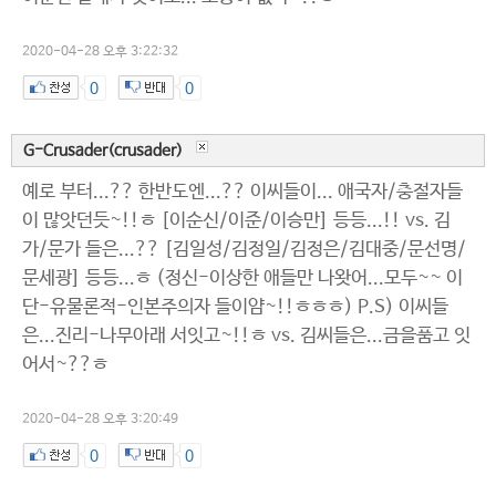
2020-04-28 오후 3:22:32
0
0
G-Crusader(crusader)
예로 부터...?? 한반도엔...?? 이씨들이... 애국자/충절자들
이 많앗던듯~!!ㅎ [이순신/이준/이승만] 등등...!! vs. 김
가/문가 들은...?? [김일성/김정일/김정은/김대중/문선명/
문세광] 등등...ㅎ (정신-이상한 애들만 나왓어...모두~~ 이
단-유물론적-인본주의자 들이얌~!!ㅎㅎㅎ) P.S) 이씨들
은...진리-나무아래 서잇고~!!ㅎ vs. 김씨들은...금을품고 잇
어서~??ㅎ
2020-04-28 오후 3:20:49
0
0