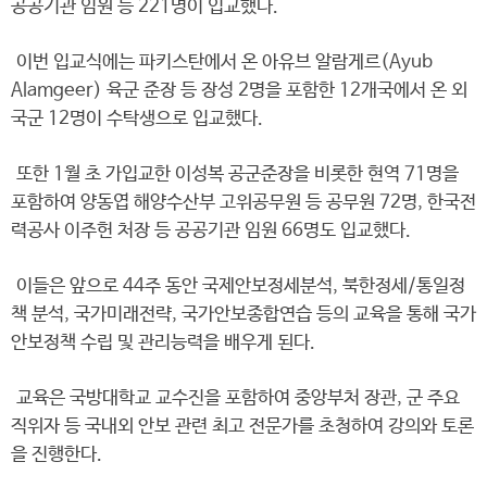
공공기관 임원 등 221명이 입교했다.
이번 입교식에는 파키스탄에서 온 아유브 알람게르(Ayub
Alamgeer) 육군 준장 등 장성 2명을 포함한 12개국에서 온 외
국군 12명이 수탁생으로 입교했다.
또한 1월 초 가입교한 이성복 공군준장을 비롯한 현역 71명을
포함하여 양동엽 해양수산부 고위공무원 등 공무원 72명, 한국전
력공사 이주헌 처장 등 공공기관 임원 66명도 입교했다.
이들은 앞으로 44주 동안 국제안보정세분석, 북한정세/통일정
책 분석, 국가미래전략, 국가안보종합연습 등의 교육을 통해 국가
안보정책 수립 및 관리능력을 배우게 된다.
교육은 국방대학교 교수진을 포함하여 중앙부처 장관, 군 주요
직위자 등 국내외 안보 관련 최고 전문가를 초청하여 강의와 토론
을 진행한다.