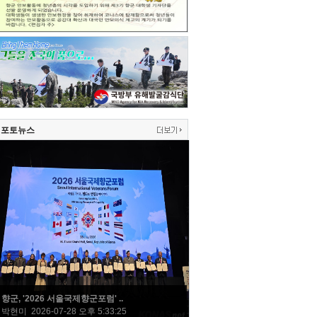
포토뉴스
향군, '2026 서울국제향군포럼' ..
박현미 2026-07-28 오후 5:33:25