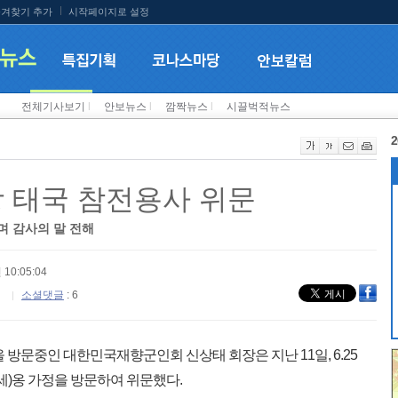
겨찾기 추가
시작페이지로 설정
전체기사보기
l
안보뉴스
l
깜짝뉴스
l
시끌벅적뉴스
2
장 태국 참전용사 위문
며 감사의 말 전해
 10:05:04
소셜댓글
: 6
국을 방문중인 대한민국재향군인회 신상태 회장은 지난 11일, 6.25
4세)옹 가정을 방문하여 위문했다.