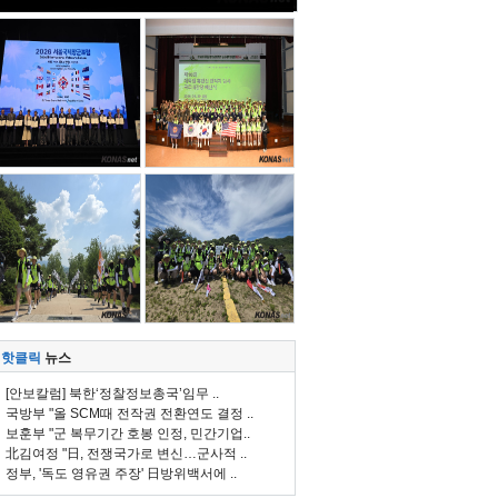
핫클릭
뉴스
[안보칼럼] 북한‘정찰정보총국’임무 ..
국방부 "올 SCM때 전작권 전환연도 결정 ..
보훈부 "군 복무기간 호봉 인정, 민간기업..
北김여정 "日, 전쟁국가로 변신…군사적 ..
정부, '독도 영유권 주장' 日방위백서에 ..