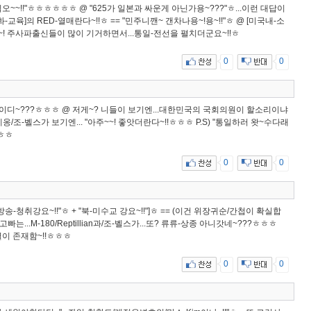
쵝오~~!!"ㅎㅎㅎㅎㅎㅎ @ "625가 일본과 싸운게 아닌가용~???"ㅎ...이런 대답이
-교육]의 RED-열매란다~!!ㅎ == "민주니깬~ 갠차나용~!용~!!"ㅎ @ [미국내-소
나~! 주사파출신들이 많이 기거하면서...통일-전선을 펼치더군요~!!ㅎ
0
0
안보이디~???ㅎㅎㅎ @ 저게~? 니들이 보기엔...대한민국의 국회의원이 할소리이냐
/조-벨스가 보기엔... "아주~~! 좋앗더란다~!!ㅎㅎㅎ P.S) "통일하러 왓~수다래
ㅎㅎㅎ
0
0
남방송-청취강요~!!"ㅎ + "북-미수교 강요~!!"]ㅎ == (이건 위장귀순/간첩이 확실합
빠는...M-180/Reptillian과/조-벨스가...또? 류류-상종 아니갓네~???ㅎㅎㅎ
열이 존재함~!!ㅎㅎㅎ
0
0