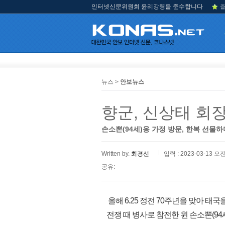
인터넷신문위원회 윤리강령을 준수합니다
즐
뉴스 >
안보뉴스
향군, 신상태 회
손소뽄(94세)옹 가정 방문, 한복 선물하
Written by.
최경선
입력 : 2023-03-13 오전
공유:
올해 6.25 정전 70주년을 맞아 태
전쟁 때 병사로 참전한 윈 손소뽄(9