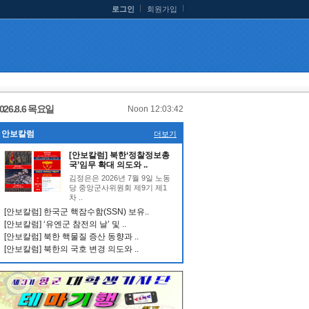
로그인
회원가입
026.8.6 목요일
Noon 12:03:43
안보칼럼
더보기
[안보칼럼] 북한‘정찰정보총
국’임무 확대 의도와 ..
김정은은 2026년 7월 9일 노동
당 중앙군사위원회 제9기 제1
차 ..
[안보칼럼] 한국군 핵잠수함(SSN) 보유..
[안보칼럼] ‘유엔군 참전의 날’ 및 ..
[안보칼럼] 북한 핵물질 증산 동향과 ..
[안보칼럼] 북한의 국호 변경 의도와 ..