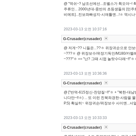
@ "역쉬~? 남조선에선...조벨스가 쵝오야~! 
주류인... 2000년대-중반의 초등생들의 [민주화
비에트]...진보좌빠성지-시애틀엔...!ㅎ 역시
2023-03-13 오전 10:37:16
G-Crusader(crusader)
@ 저게~?? 니들은...??ㅎ 위장귀순으로 
~???ㅎ @ 위장보수/위장기독인/M180/카멜레옹
~???"ㅎ == "난? 그때 시껍 놀랏수다래~!!"
2023-03-13 오전 10:36:36
G-Crusader(crusader)
@ ["반역-615정신-찬양질~!!"ㅎ + "북한-대
니다만~!!ㅎ) ... 또 이런 친북좌경한-사람을 물고
P.S) 확실히~ 위장귀순/위장보수 사이엔...서
2023-03-13 오전 10:33:33
G-Crusader(crusader)