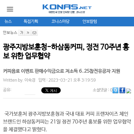
뉴스
특집기획
코나스마당
안보칼럼
안보뉴스
광주지방보훈청-하삼동커피, 정전 70주년 홍
보 위한 업무협약
커피음료 이벤트 판매수익금으로 저소득 6․25참전유공자 지원
Written by.
이숙경
입력 : 2023-03-21 오후 3:19:59
공유:
소셜댓글
: 0
국가보훈처 광주지방보훈청과 국내 대표 커피 프랜차이즈 체인
브랜드인 하삼동커피는 21일 정전 70주년 홍보를 위한 업무협약
을 체결했다고 밝혔다.