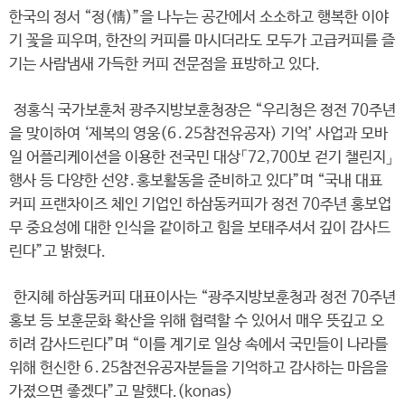
한국의 정서 “정(情)”을 나누는 공간에서 소소하고 행복한 이야
기 꽃을 피우며, 한잔의 커피를 마시더라도 모두가 고급커피를 즐
기는 사람냄새 가득한 커피 전문점을 표방하고 있다.
정홍식 국가보훈처 광주지방보훈청장은 “우리청은 정전 70주년
을 맞이하여 ‘제복의 영웅(6․25참전유공자) 기억’ 사업과 모바
일 어플리케이션을 이용한 전국민 대상「72,700보 걷기 챌린지」
행사 등 다양한 선양․홍보활동을 준비하고 있다”며 “국내 대표
커피 프랜차이즈 체인 기업인 하삼동커피가 정전 70주년 홍보업
무 중요성에 대한 인식을 같이하고 힘을 보태주셔서 깊이 감사드
린다”고 밝혔다.
한지혜 하삼동커피 대표이사는 “광주지방보훈청과 정전 70주년
홍보 등 보훈문화 확산을 위해 협력할 수 있어서 매우 뜻깊고 오
히려 감사드린다”며 “이를 계기로 일상 속에서 국민들이 나라를
위해 헌신한 6․25참전유공자분들을 기억하고 감사하는 마음을
가졌으면 좋겠다”고 말했다.(konas)