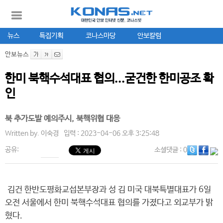
뉴스
특집기획
코나스마당
안보칼럼
안보뉴스
한미 북핵수석대표 협의...굳건한 한미공조 확
인
북 추가도발 예의주시, 북핵위협 대응
Written by.
이숙경
입력 : 2023-04-06 오후 3:25:48
공유:
소셜댓글
: 0
김건 한반도평화교섭본부장과 성 김 미국 대북특별대표가 6일
오전 서울에서 한미 북핵수석대표 협의를 가졌다고 외교부가 밝
혔다.