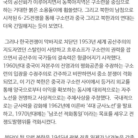
국의 공산화가 이루어지면서 동북아지역은 구소련을 중심으로
하는 거대한 붉은 소용돌이에 휩쓸렸다. 그리고 북한의 남침으로
시작된 6·25전쟁을 통해 구소련과 중국 그리고 북한과의 연대는
더욱 긴밀해지는 듯이 보였다.
그러나 한국전쟁이 막바지로 치닫던 1953년 세계 공산주의의
지도자였던 스탈린이 사망하고 흐루쇼프가 구소련의 권력을 잡
으면서 공산주의 국가들의 결속력은 헝클어지기 시작했다.
1960년대 중국이 자본주의 진영과의 평화공존을 주장하는 구소
련의 입장을 수정주의로 간주하고 비판하면서 중소 분쟁이 격화
되었고, 이 기간 북한은 중국과 구소련 사이에서 등거리 외교를
통해 양국으로부터 이익을 확보하는 동시에 대외적으로는 자주
노선을 천명하고 사상적으로는 주체사상을 주창했다. 국내적으
로는 군사력을 강화해 1962년에 이른바 ‘4대 군사노선’을 발표
하고, 1970년대에는 '남조선 적화통일'이라는 목표를 세우고 전
쟁도발행위를 격화시켰다.
분단이 될 무렵 북한은 1945년 광복 직후 일제가 남겨놓은 각종