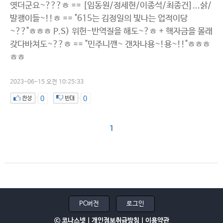
엿더군요~???ㅎ == [임동원/정세현/이종석/최종건]...삵/
발괭이들~!!ㅎ == "615는 김정일의 빛나는 업적이당
~??"ㅎㅎㅎ P.S) 위헌-반역질을 해도~?ㅎ + 핵자금을 몰래
갖다바쳐도~??ㅎ == "민주니깬~ 갠차나용~!용~!!"ㅎㅎㅎ
ㅎㅎ
2023-06-15 오전 10:25:33
0
0
1
PC버전
로그인
ⓒ 코나스넷 |
개인정보취급방침
|
이용약관