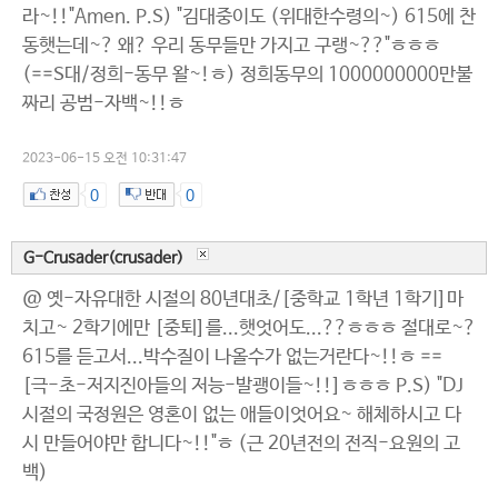
라~!!"Amen. P.S) "김대중이도 (위대한수령의~) 615에 찬
동햇는데~? 왜? 우리 동무들만 가지고 구랭~??"ㅎㅎㅎ
(==S대/정희-동무 왈~!ㅎ) 정희동무의 1000000000만불
짜리 공범-자백~!!ㅎ
2023-06-15 오전 10:31:47
0
0
G-Crusader(crusader)
@ 옛-자유대한 시절의 80년대초/[중학교 1학년 1학기]마
치고~ 2학기에만 [중퇴]를...햇엇어도...??ㅎㅎㅎ 절대로~?
615를 듣고서...박수질이 나올수가 없는거란다~!!ㅎ ==
[극-초-저지진아들의 저능-발괭이들~!!]ㅎㅎㅎ P.S) "DJ
시절의 국정원은 영혼이 없는 애들이엇어요~ 해체하시고 다
시 만들어야만 합니다~!!"ㅎ (근 20년전의 전직-요원의 고
백)