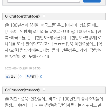
G-Crusader(crusader)
@ 100년전의 [친일-매국노들]은...[아시아-평화론]에...
[대동아-연방제]로 나라를 팔앗고~!!ㅎ @ 100년후의 [친
북-매국노들]은...[한반도-평화론]에...[한반도-연방제]로
나라를 또~! 팔아먹드라고~!!ㅎㅎㅎ P.S) 이민족성의...[역
사/교육]을 망각하는...저능-들쥐-민족성은...거의~ "불변의
연속성"이 잇는듯해~???ㅎ
2023-06-15 오전 10:34:56
0
0
G-Crusader(crusader)
@ 저런~ 종북-인간들이...바로~? 100년전의 을사오적들의
환생... 이란다~!!ㅎ == @@@ "반역자들과는 사귀지도 말