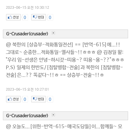
2023-06-15 오전 10:30:12
0
0
G-Crusader(crusader)
@ 북한의 [상층부-적화통일전선] == [반역-615]에...!!
그대로~ 순종한...적화통일-열사들~!!ㅎㅎㅎ @ 김정일 왈:
"우리 임-선생은 안녕~하시갓~띠용~? 띠용~용~??"ㅎㅎㅎ
P.S) 일제의 한반도/[침탈병합-전술]과 북한의 [침탈병합-
전술]은...?? 똑같다~!!ㅎ == 상층부-전술~!!ㅎ
2023-06-15 오전 10:27:01
0
0
G-Crusader(crusader)
@ 오늘도...[위헌-반역-615-매국도당들]이...함께들~ 모