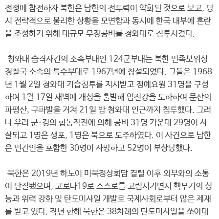
전쟁에 참전하자 북한은 남한의 전투력이 약화된 것으로 보고, 당
시 전략적으로 불리한 상황을 모면함과 동시에 한국 내부에 혼란
을 조성하기 위해 대규모 무장공비를 청와대로 침투시켰다.
청와대 습격사건의 소속부대인 124군부대는 북한 민족보위성
정찰국 소속의 특수부대로 1967년에 창설되었다. 그들은 1968
년 1월 2일 청와대 기습침투를 지시받고 정예요원 31명을 구성
하여 1월 17일 새벽에 개성을 출발해 임진강을 도하하여 문산의
파평산, 구파발을 거쳐 21일 밤 청와대 인근까지 침투했다. 그러
나 우리 군·경의 합동작전에 의해 공비 31명 가운데 29명이 사
살되고 1명은 생포, 1명은 북으로 도주하였다. 이 사건으로 남한
은 민간인을 포함한 30명이 사망하고 52명이 부상당했다.
북한은 2019년 하노이 미북정상회담 결렬 이후 외부와의 소통
이 단절됐으며, 코로나19로 스스로를 고립시키면서 핵무기의 성
능과 위력 강화 및 탄도미사일 개발로 국제사회로부터 많은 제재
를 받고 있다. 작년 한해 북한은 38차례의 탄도미사일을 쏘아대