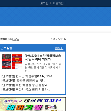
로그인
회원가입
026.8.6 목요일
AM 7:59:56
안보칼럼
더보기
[안보칼럼] 북한‘정찰정보총
국’임무 확대 의도와 ..
김정은은 2026년 7월 9일 노동
당 중앙군사위원회 제9기 제1
차 ..
[안보칼럼] 한국군 핵잠수함(SSN) 보유..
[안보칼럼] ‘유엔군 참전의 날’ 및 ..
[안보칼럼] 북한 핵물질 증산 동향과 ..
[안보칼럼] 북한의 국호 변경 의도와 ..