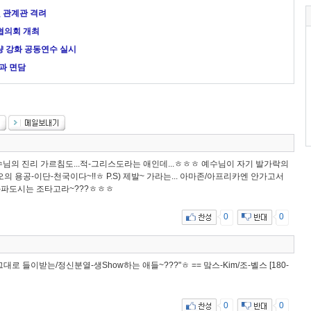
 관계관 격려
협의회 개최
량 강화 공동연수 실시
과 면담
예수님의 진리 가르침도...적-그리스도라는 애인데...ㅎㅎㅎ 예수님이 자기 발가락의
오의 용공-이단-천국이다~!!ㅎ P.S) 제발~ 가라는... 아마존/아프리카엔 안가고서
보좌파도시는 조타고라~???ㅎㅎㅎ
0
0
그대로 들이받는/정신분열-생Show하는 애들~???"ㅎ == 맠스-Kim/조-벨스 [180-
0
0