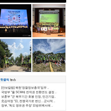
핫클릭
뉴스
[안보칼럼] 북한‘정찰정보총국’임무 ..
국방부 "올 SCM때 전작권 전환연도 결정 ..
보훈부 "군 복무기간 호봉 인정, 민간기업..
北김여정 "日, 전쟁국가로 변신…군사적 ..
정부, '독도 영유권 주장' 日방위백서에 ..