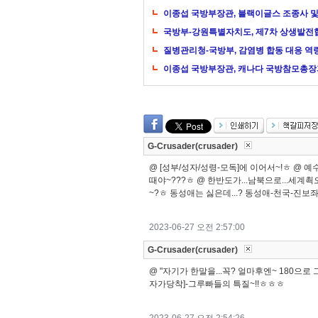
이종섭 국방부장관, 블랙이글스 조종사 및
국방부-강원특별자치도, 제7차 상생발전
질병관리청-국방부, 감염병 합동 대응 역
이종섭 국방부장관, 캐나다 국방참모총장
G-Crusader(crusader)
@ [성부/성자/성령-모독]에 이어서~!ㅎ @ 
때야~???ㅎ @ 한반도가...남북으로...세계쵝
~?ㅎ 동성애는 싫은데...? 동성애-천국-진
2023-06-27 오전 2:57:00
G-Crusader(crusader)
@ "자기가 한말을...꼭? 얼마후엔~ 180으로 
자가당착]-그루빠들의 특질~!!ㅎㅎㅎ