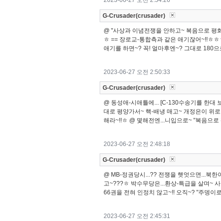
2023-06-27 오전 2:54:26
G-Crusader(crusader)
@ "사상과 이념전쟁을 안하고~ 복음으로 평화
ㅎ == 장로교-통합측과 같은 애기잖어~!!ㅎㅎㅎ 
애기를 하면~? 꼭! 얼마후엔~? 그대로 18
2023-06-27 오전 2:50:33
G-Crusader(crusader)
@ 동성애-시애틀에... [C-130수송기를 한대
대로 평양가서~ 핵-배냉 매고~ 개정은이 위로
해라~!!ㅎ @ 몇해전엔...니입으로~ "복음으로
2023-06-27 오전 2:48:18
G-Crusader(crusader)
@ MB-정권당시...?? 전쟁을 햇엇으면...북
고~???ㅎ 박수무당은...환상-특급을 살며~ 사
66권을 전혀 인정치 않고~!! 오직~? "주뎅이로
2023-06-27 오전 2:45:31