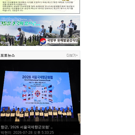
포토뉴스
향군, '2026 서울국제향군포럼' ..
박현미 2026-07-28 오후 5:33:25