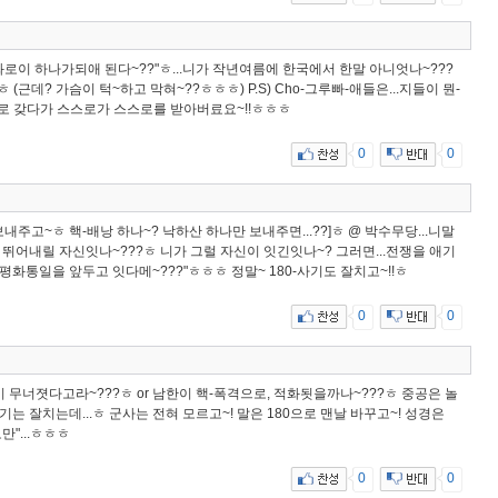
로이 하나가되애 된다~??"ㅎ...니가 작년여름에 한국에서 한말 아니엇나~???
(근데? 가슴이 턱~하고 막혀~??ㅎㅎㅎ) P.S) Cho-그루빠-애들은...지들이 뭔-
0으로 갖다가 스스로가 스스로를 받아버료요~!!ㅎㅎㅎ
0
0
 보내주고~ㅎ 핵-배낭 하나~? 낙하산 하나만 보내주면...??]ㅎ @ 박수무당...니말
 뛰어내릴 자신잇나~???ㅎ 니가 그럴 자신이 잇긴잇나~? 그러면...전쟁을 애기
 평화통일을 앞두고 잇다메~???"ㅎㅎㅎ 정말~ 180-사기도 잘치고~!!ㅎ
0
0
한이 무너졋다고라~???ㅎ or 남한이 핵-폭격으로, 적화됫을까나~???ㅎ 중공은 놀
기는 잘치는데...ㅎ 군사는 전혀 모르고~! 말은 180으로 맨날 바꾸고~! 성경은
만"...ㅎㅎㅎ
0
0