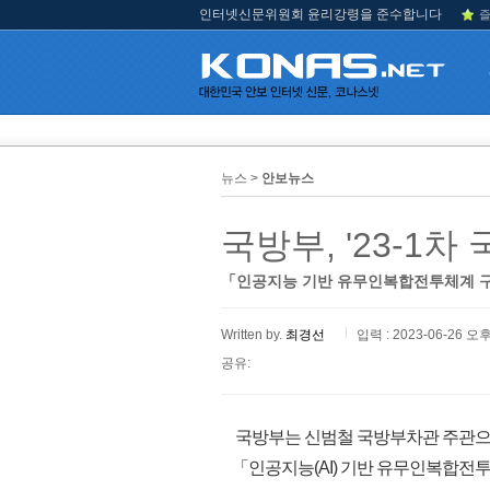
인터넷신문위원회 윤리강령을 준수합니다
즐
뉴스 >
안보뉴스
국방부, '23-
「인공지능 기반 유무인복합전투체계 구
Written by.
최경선
입력 : 2023-06-26 오후
공유:
국방부는 신범철 국방부차관 주관으로
「인공지능(AI) 기반 유무인복합전