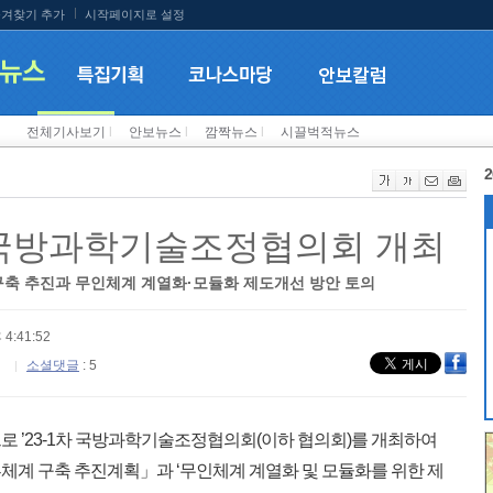
겨찾기 추가
시작페이지로 설정
전체기사보기
l
안보뉴스
l
깜짝뉴스
l
시끌벅적뉴스
2
1차 국방과학기술조정협의회 개최
축 추진과 무인체계 계열화·모듈화 제도개선 방안 토의
 4:41:52
소셜댓글
: 5
 ’23-1차 국방과학기술조정협의회(이하 협의회)를 개최하여
투체계 구축 추진계획」과 ‘무인체계 계열화 및 모듈화를 위한 제