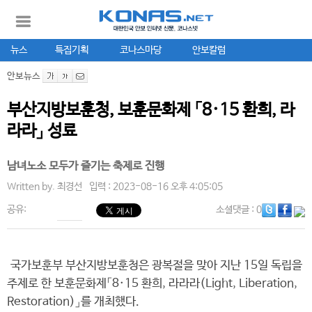
뉴스
특집기획
코나스마당
안보칼럼
안보뉴스
부산지방보훈청, 보훈문화제 「8·15 환희, 라
라라」 성료
남녀노소 모두가 즐기는 축제로 진행
Written by.
최경선
입력 : 2023-08-16 오후 4:05:05
공유:
소셜댓글
: 0
국가보훈부 부산지방보훈청은 광복절을 맞아 지난 15일 독립을
주제로 한 보훈문화제「8·15 환희, 라라라(Light, Liberation,
Restoration)」를 개최했다.