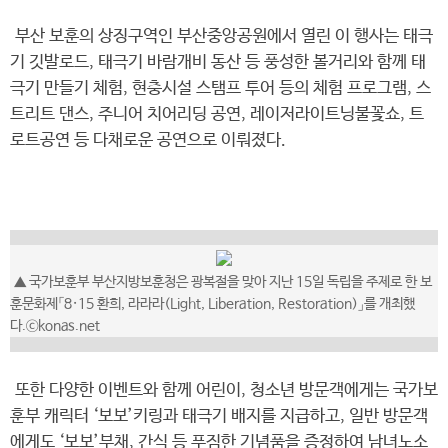
부산 보훈의 상징구역인 부산중앙공원에서 열린 이 행사는 태극
기 깃발로드, 태극기 바람개비 동산 등 풍성한 볼거리와 함께 태
극기 만들기 체험, 현충시설 스탬프 투어 등의 체험 프로그램, 스
트리트 댄스, 주니어 치어리딩 공연, 레이저라이트닝불꽃쇼, 트
로트공연 등 다채로운 공연으로 이뤄졌다.
▲ 국가보훈부 부산지방보훈청은 광복절을 맞아 지난 15일 독립을 주제로 한 보
훈문화제「8·15 환희, 라라라(Light, Liberation, Restoration)」를 개최했
다.ⓒkonas.net
또한 다양한 이벤트와 함께 어린이, 청소년 방문객에게는 국가보
훈부 캐릭터 ‘보보’키링과 태극기 배지를 지급하고, 일반 방문객
에게도 ‘보보’부채, 간식 등 푸짐한 기념품을 증정하여 남녀노소