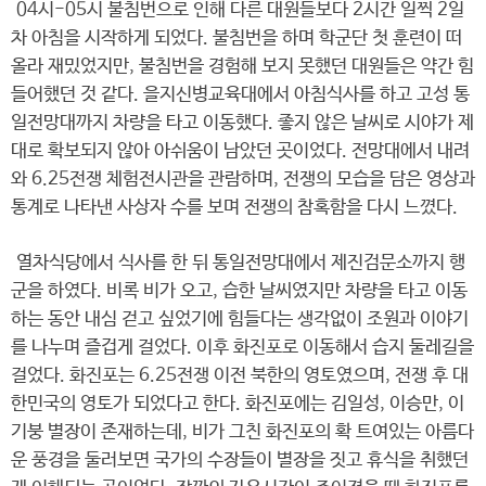
04시-05시 불침번으로 인해 다른 대원들보다 2시간 일찍 2일
차 아침을 시작하게 되었다. 불침번을 하며 학군단 첫 훈련이 떠
올라 재밌었지만, 불침번을 경험해 보지 못했던 대원들은 약간 힘
들어했던 것 같다. 을지신병교육대에서 아침식사를 하고 고성 통
일전망대까지 차량을 타고 이동했다. 좋지 않은 날씨로 시야가 제
대로 확보되지 않아 아쉬움이 남았던 곳이었다. 전망대에서 내려
와 6.25전쟁 체험전시관을 관람하며, 전쟁의 모습을 담은 영상과
통계로 나타낸 사상자 수를 보며 전쟁의 참혹함을 다시 느꼈다.
열차식당에서 식사를 한 뒤 통일전망대에서 제진검문소까지 행
군을 하였다. 비록 비가 오고, 습한 날씨였지만 차량을 타고 이동
하는 동안 내심 걷고 싶었기에 힘들다는 생각없이 조원과 이야기
를 나누며 즐겁게 걸었다. 이후 화진포로 이동해서 습지 둘레길을
걸었다. 화진포는 6.25전쟁 이전 북한의 영토였으며, 전쟁 후 대
한민국의 영토가 되었다고 한다. 화진포에는 김일성, 이승만, 이
기붕 별장이 존재하는데, 비가 그친 화진포의 확 트여있는 아름다
운 풍경을 둘러보면 국가의 수장들이 별장을 짓고 휴식을 취했던