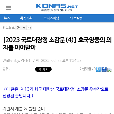
뉴스
특집기획
코나스마당
안보칼럼
안보뉴스
[2023 국토대장정 소감문(4)] 호국영웅의 의
지를 이어받아
Written by.
김재성
입력 : 2023-08-22 오후 1:34:32
공유:
소셜댓글
: 0
(이 글은 ‘제13기 향군 대학생 국토대장정’ 소감문 우수작으로
선정된 글입니다.)
지원서 제출 & 출발 준비