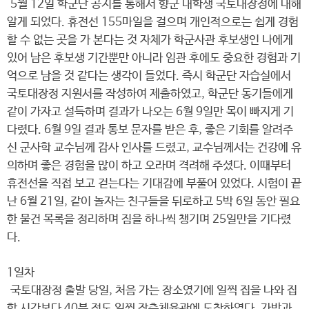
5월 12일 학군단 공지를 통해서 향군 대학생 국토대장정에 대해
알게 되었다. 휴전선 155마일을 걸으며 개인적으로는 쉽게 경험
할 수 없는 곳을 가 본다는 것 자체가 학군사관 후보생인 나에게
있어 남은 후보생 기간뿐만 아니라 임관 후에도 중요한 경험과 기
억으로 남을 것 같다는 생각이 들었다. 즉시 학군단 자습실에서
국토대장정 지원서를 작성하여 제출하였고, 학군단 동기들에게
같이 가자고 설득하며 결과가 나오는 6월 9일만 목이 빠지게 기
다렸다. 6월 9일 결과 통보 문자를 받은 후, 좋은 기회를 알려주
신 군사학 교수님께 감사 인사를 드렸고, 교수님께서는 건강에 유
의하며 좋은 경험을 많이 하고 오라며 격려해 주셨다. 이때부터
휴전선을 직접 보고 걷는다는 기대감에 부풀어 있었다. 시험이 끝
난 6월 21일, 같이 놀자는 친구들을 뒤로하고 5박 6일 동안 필요
한 물건 목록을 정리하며 짐을 하나씩 챙기며 25일만을 기다렸
다.
1일차
국토대장정 출발 당일, 처음 가는 장소였기에 일찍 집을 나와 집
합 시간보다 40분 정도 일찍 장충체육관에 도착하였다. 가방과