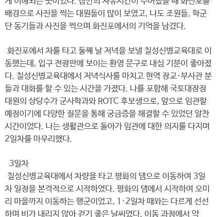
게 이해되는 곳이었다. 잠깐의 자유시간이 주어졌을 때 화진포를
배경으로 사진을 찍는 대원들이 많이 보였고, 나도 조원들, 학군
단 동기들과 사진을 찍으며 화진포에서의 기억을 남겼다.
화진포에서 차를 타고 둘째 날 저녁을 보낼 칠성신병교육대로 이
동했는데, 입구 전광판에 보이는 환영 문구로 내심 기분이 좋아졌
다. 칠성신병교육대에서 저녁식사를 마치고 현역 장교·부사관 분
들과 대화를 할 수 있는 시간을 가졌다. 나를 포함해 국토대장정
대원의 상당수가 군사학과와 ROTC 후보생으로, 앞으로 임관할
예정이기에 다양한 질문을 통해 궁금증을 해결할 수 있었던 알찬
시간이었다. 나는 생활관으로 돌아가 임관에 대한 의지를 다지며
2일차를 마무리했다.
3일차
칠성신병교육대에서 차량을 타고 평화의 댐으로 이동하여 3일
차 일정을 본격적으로 시작하였다. 평화의 댐에서 시작하여 오미
리 마을까지 이동하는 행군이었고, 1·2일차 때와는 다르게 선선
하며 비가 내리지 않아 걷기 좋은 날씨였다. 이동 과정에서 약