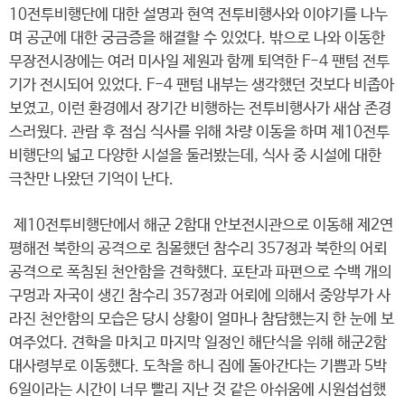
10전투비행단에 대한 설명과 현역 전투비행사와 이야기를 나누
며 공군에 대한 궁금증을 해결할 수 있었다. 밖으로 나와 이동한
무장전시장에는 여러 미사일 제원과 함께 퇴역한 F-4 팬텀 전투
기가 전시되어 있었다. F-4 팬텀 내부는 생각했던 것보다 비좁아
보였고, 이런 환경에서 장기간 비행하는 전투비행사가 새삼 존경
스러웠다. 관람 후 점심 식사를 위해 차량 이동을 하며 제10전투
비행단의 넓고 다양한 시설을 둘러봤는데, 식사 중 시설에 대한
극찬만 나왔던 기억이 난다.
제10전투비행단에서 해군 2함대 안보전시관으로 이동해 제2연
평해전 북한의 공격으로 침몰했던 참수리 357정과 북한의 어뢰
공격으로 폭침된 천안함을 견학했다. 포탄과 파편으로 수백 개의
구멍과 자국이 생긴 참수리 357정과 어뢰에 의해서 중앙부가 사
라진 천안함의 모습은 당시 상황이 얼마나 참담했는지 한 눈에 보
여주었다. 견학을 마치고 마지막 일정인 해단식을 위해 해군2함
대사령부로 이동했다. 도착을 하니 집에 돌아간다는 기쁨과 5박
6일이라는 시간이 너무 빨리 지난 것 같은 아쉬움에 시원섭섭했