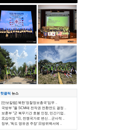
핫클릭
뉴스
[안보칼럼] 북한‘정찰정보총국’임무 ..
국방부 "올 SCM때 전작권 전환연도 결정 ..
보훈부 "군 복무기간 호봉 인정, 민간기업..
北김여정 "日, 전쟁국가로 변신…군사적 ..
정부, '독도 영유권 주장' 日방위백서에 ..