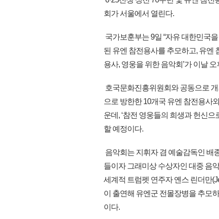
회가 서울에서 열린다.
국가보훈부는 9일 “자유 대한민국을
된 유엔 참전용사를 추모하고, 유엔
용사, 영웅을 위한 음악회’가 이날 오
호국문화진흥위원회와 공동으로 개최
으로 방한한 10개국 유엔 참전용사와 
운데, ‘참전 영웅들의 희생과 헌신으
할 예정이다.
음악회는 지휘자 겸 예술감독인 배종훈
들이자 그래미상 수상자인 대중 음악가(팝
세계적 트럼펫 연주자 옌스 린더만(Jen
이 출연해 유엔군 전몰장병을 추모하
이다.