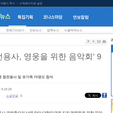
겨찾기 추가
시작페이지로 설정
전체기사보기
l
안보뉴스
l
깜짝뉴스
l
시끌벅적뉴스
2
전용사, 영웅을 위한 음악회’ 9
엔 참전용사 및 유가족 70명도 참석
 9:18:29
소셜댓글
: 0
참전용사 국제추모의 날을 맞아 대한민국을 지킨 영웅들을 위한 음악