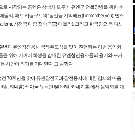
’으로 시작되는 공연은 참석자 모두가 유엔군 전몰장병을 위한 추
들리, 매트 카팅구브의 ‘당신을 기억해요(I remember you), 옌스
Harlem), 참전국 대중 접속곡(팝 메들리), 그리고 한국민요 등 다채
0주년과 유엔참전용사 국제추모식을 맞아 진행되는 이번 음악회
국민들을 위해 기꺼이 희생을 감내한 유엔참전용사들의 용기와 뜨거
은 시간이 되기를 기대한다”고 밝혔다.
 정전 70주년을 맞아 유엔참전국과 참전용사에 대한 감사의 마음
9일, 쾨너홀)와 미국 뉴욕(10월 23일, 카네기홀)에서 음악회를 개