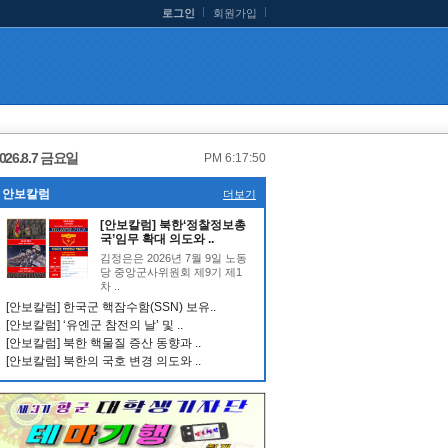
로그인
회원가입
026.8.7 금요일
PM 6:17:50
안보칼럼
더보기
[안보칼럼] 북한‘정찰정보총
국’임무 확대 의도와 ..
김정은은 2026년 7월 9일 노동
당 중앙군사위원회 제9기 제1
차 ..
[안보칼럼] 한국군 핵잠수함(SSN) 보유..
[안보칼럼] ‘유엔군 참전의 날’ 및 ..
[안보칼럼] 북한 핵물질 증산 동향과 ..
[안보칼럼] 북한의 국호 변경 의도와 ..