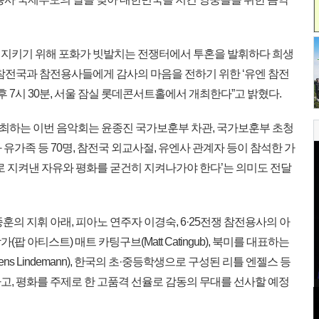
 지키기 위해 포화가 빗발치는 전쟁터에서 투혼을 발휘하다 희생
 참전국과 참전용사들에게 감사의 마음을 전하기 위한 ‘유엔 참전
후 7시 30분, 서울 잠실 롯데콘서트홀에서 개최한다”고 밝혔다.
하는 이번 음악회는 윤종진 국가보훈부 차관, 국가보훈부 초청
유가족 등 70명, 참전국 외교사절, 유엔사 관계자 등이 참석한 가
로 지켜낸 자유와 평화를 굳건히 지켜나가야 한다’는 의미도 전달
의 지휘 아래, 피아노 연주자 이경숙, 6·25전쟁 참전용사의 아
 아티스트) 매트 카팅구브(Matt Catingub), 북미를 대표하는
s Lindemann), 한국의 초·중등학생으로 구성된 리틀 엔젤스 등
고, 평화를 주제로 한 고품격 선율로 감동의 무대를 선사할 예정