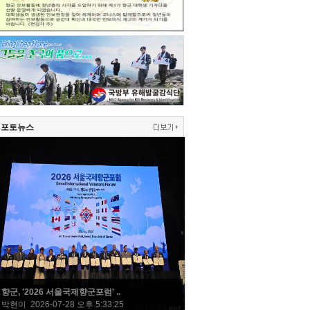
포토뉴스
향군, '2026 서울국제향군포럼' ..
박현미 2026-07-28 오후 5:33:25