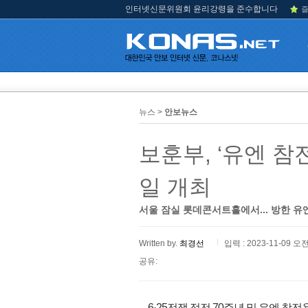
인터넷신문위원회 윤리강령을 준수합니다
즐
뉴스 >
안보뉴스
보훈부, ‘유엔 참
일 개최
서울 잠실 롯데콘서트홀에서... 방한 유
Written by.
최경선
입력 : 2023-11-09 오전
공유:
6·25전쟁 정전 70주년 및 유엔 