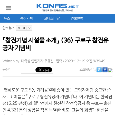
뉴스
특집기획
코나스마당
안보칼럼
안보뉴스
「참전기념 시설물 소개」 (36) 구로구 참전유
공자 기념비
Written by.
대학생 인턴기자 우유진
입력 : 2023-12-19 오전 9:39:49
공유:
소셜댓글
: 5
평화로운 구로 5동 거리공원에 솟아 있는 그림자처럼 숭고한 존
재, 그 이름은 "구로구 참전유공자 기념비"다. 이 기념비는 한국전
쟁(6.25 전쟁)과 월남전에서 헌신한 참전유공자 중 구로구 출신
인 4,321분의 성함을 적은 특별한 비로, 그들의 희생과 헌신을