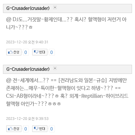
G-Crusader(crusader)
@ DJ도...거짓말-황제인데...?? 혹시? 혈액형이 저런거 아
니가~???ㅎ
2023-12-20 오전 9:40:31
0
0
G-Crusader(crusader)
@ 전-세계에서...?? == [전라남도와 일본-규슈] 지방에만
존재하는...매우-특이한-혈액형이 잇다고 하넹~??? ==
CSI-AB형이라네~???ㅎ 혹? 외계-Reptillian-하이브리드
혈액형 아인가~???ㅎㅎㅎ
2023-12-20 오전 9:39:53
0
0