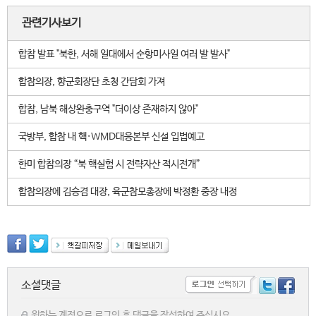
관련기사보기
합참 발표 "북한, 서해 일대에서 순항미사일 여러 발 발사"
합참의장, 향군회장단 초청 간담회 가져
합참, 남북 해상완충구역 "더이상 존재하지 않아"
국방부, 합참 내 핵·WMD대응본부 신설 입법예고
한미 합참의장 “북 핵실험 시 전략자산 적시전개”
합참의장에 김승겸 대장, 육군참모총장에 박정환 중장 내정
소셜댓글
원하는 계정으로 로그인 후 댓글을 작성하여 주십시요.