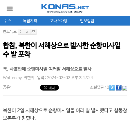
뉴스
특집기획
코나스마당
안보칼럼
안보뉴스
합참, 북한이 서해상으로 발사한 순항미사일
수 발 포착
북, 사흘만에 순항미사일 여러발 서해상으로 발사
Written by.
박현미
입력 : 2024-02-02 오후 2:47:24
공유:
소셜댓글
: 0
북한이 2일 서해상으로 순항미사일을 여러 발 발사했다고 합동참
모본부가 밝혔다.