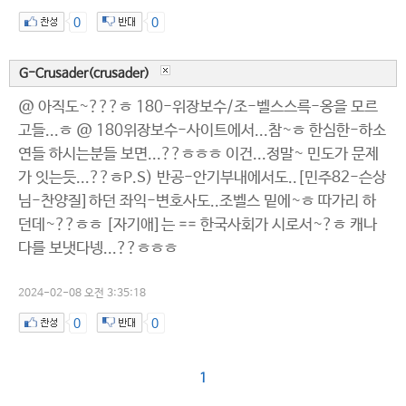
0
0
G-Crusader(crusader)
@ 아직도~???ㅎ 180-위장보수/조-벨스스륵-옹을 모르
고들...ㅎ @ 180위장보수-사이트에서...참~ㅎ 한심한-하소
연들 하시는분들 보면...??ㅎㅎㅎ 이건...정말~ 민도가 문제
가 잇는듯...??ㅎP.S) 반공-안기부내에서도..[민주82-슨상
님-찬양질]하던 좌익-변호사도..조벨스 밑에~ㅎ 따가리 하
던데~??ㅎㅎ [자기애]는 == 한국사회가 시로서~?ㅎ 캐나
다를 보냇다넹...??ㅎㅎㅎ
2024-02-08 오전 3:35:18
0
0
1