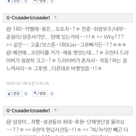
0
0
G-Crusader(crusader)
@ 180-카멜레-옹은...오로지~?ㅎ 친중-위장보수/내부-
총질러/성준서기만... 맘에 잇는거야~~!!ㅎ == Why???
== 같은~~ 고졸/보스톤-180Liar-그루빠거든~??ㅎㅎㅎ
@ 예전에...프린터를 거기-제품 썻엇는데...?ㅎ 프린터 드라
이버가 굉장히 크고~?ㅎ 드라이버가 혼자서~ 작동?하는 걸
느껴서리~ㅎ 그후엔...다른데로 바꿧엇음~!!ㅎ
2024-02-08 오전 3:42:30
0
0
G-Crusader(crusader)
@ 삼성이...좌빨-정권들의 최대-후원-단체엿단걸 몰라요
~~??ㅎ == 8천억 헌납사건등~!!ㅎ == "처/자식만 빼곤 다