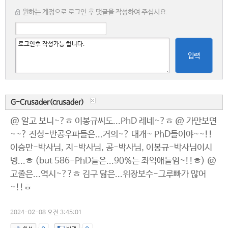
원하는 계정으로 로그인 후 댓글을 작성하여 주십시요.
입력
G-Crusader(crusader)
@ 알고 보니~?ㅎ 이봉규씨도...PhD 레네~?ㅎ @ 가만보면
~~? 진성-반공우파들은...거의~? 대개~ PhD들이야~~!!
이승만-박사님, 지-박사님, 공-박사님, 이봉규-박사님이시
넹...ㅎ (but 586-PhD들은...90%는 좌익애들임~!!ㅎ) @
고졸은...역시~??ㅎ 김구 닮은...위장보수-그루빠가 많어
~!!ㅎ
2024-02-08 오전 3:45:01