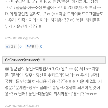
~~ 바꾸라던데...??"ㅎ P.S) 연변/북한-해키들이... 삼성-
프로그램들을 아웃소싱 햇잖어~~!!ㅎ 2000년대초 부터~~
DJ의 명령인진 몰라도...?ㅎ (== 각종 드라이버프로그램들도
~ 우리-민족~ 끼리~ 끼리~ 하기용~??ㅎ) 북한-해커들을
누가 키운건가~???ㅎ
2024-02-08 오전 3:40:05
0
0
G-Crusader(crusader)
@ 장군님의 통일-혁명전사(R.O) 왈? == @ 제1호-지령
문: "문제인-덩무~ 당선을 추카드리면서리~ㅎ 우선! 날래!
국빵부를 민주화 하시라용~?용~??"ㅎㅎㅎ + @ 제 2호-지
령문: "문제인-덩무~ 날래~! 통일-대통령이 되셔야 안갓어
용~?ㅎ 날래! 통일-대통령이 되시라용~?용~??"ㅎㅎㅎ
2024-02-08 오전 3:38:34